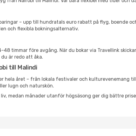
 från Nairobi till Malindi. Var bara flexibel med tider och d
ringar – upp till hundratals euro rabatt på flyg, boende o
en och flexibla bokningsalternativ.
24–48 timmar före avgång. När du bokar via Travellink skick
 du är redo att åka.
i till Malindi
r hela året – från lokala festivaler och kulturevenemang til
eller lugn och naturskön.
h liv, medan månader utanför högsäsong ger dig bättre pris