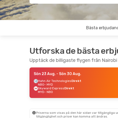
Bästa erbjudan
Utforska de bästa erb
Upptäck de billigaste flygen från Nairobi t
Sön 23 Aug.
- Sön 30 Aug.
Hahn Air Technologies
Direkt
NBO
- MYD
Skyward Express
Direkt
MYD
- NBO
Priserna som visas på den här sidan var tillgängliga 
tillgänglighet och priser kan komma att ändras.