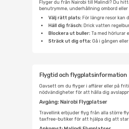
Flyger du från Nairobi till Malindi? Du hi
benutrymme, underhållning ombord eller b
Välj rätt plats:
För längre resor kan d
Håll dig fräsch:
Drick vatten regelbun
Blockera ut buller:
Ta med hörlurar el
Sträck ut dig ofta:
Gå i gången eller
Flygtid och flygplatsinformation
Oavsett om du flyger i affärer eller på fr
nödvändigheter för att hålla dig avslapp
Avgång: Nairobi Flygplatser
Travellink erbjuder flyg från alla större 
taxfree-butiker för att hjälpa dig att star
Ankomst: Malindi Flygplatser