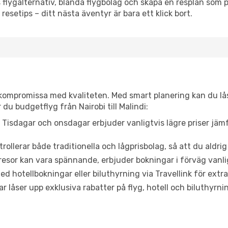
flygalternativ, blanda flygbolag och skapa en resplan som pa
resetips – ditt nästa äventyr är bara ett klick bort.
t kompromissa med kvaliteten. Med smart planering kan du l
du budgetflyg från Nairobi till Malindi:
Tisdagar och onsdagar erbjuder vanligtvis lägre priser jäm
trollerar både traditionella och lågprisbolag, så att du aldrig
or kan vara spännande, erbjuder bokningar i förväg vanligtv
d hotellbokningar eller biluthyrning via Travellink för extra
låser upp exklusiva rabatter på flyg, hotell och biluthyrnin