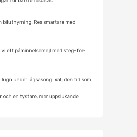
agar för bättre resultat.
ch biluthyrning. Res smartare med
ar vi ett påminnelsemejl med steg-för-
l lugn under lågsäsong. Välj den tid som
er och en tystare, mer uppslukande