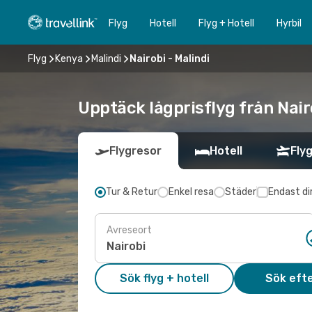
Flyg
Hotell
Flyg + Hotell
Hyrbil
Flyg
Kenya
Malindi
Nairobi - Malindi
Upptäck lågprisflyg från Nairo
Flygresor
Hotell
Flyg
Tur & Retur
Enkel resa
Städer
Endast di
Avreseort
Sök flyg + hotell
Sök efte