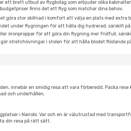
ttar ett brett utbud av flygbolag som erbjuder olika kabinalt
udgetpriser finns det ett flyg som matchar dina behov.
et göra stor skillnad i komfort att välja en plats med extr
det under flygningen för att hålla dig hydrerad, särskilt på 
ler öronproppar för att göra din flygning mer fridfull, särski
 gör stretchövningar i stolen för att hålla blodet flödande p
itiden, innebär en smidig resa att vara förberedd. Packa rese 
nad och underhållen.
flygplatser i Nairobi. Var och en är välutrustad med transport
ta din resa på rätt sätt.