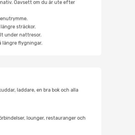
ernativ. Oavsett om du är ute efter
a benutrymme.
längre sträckor.
lt under nattresor.
å längre flygningar.
kuddar, laddare, en bra bok och alla
förbindelser, lounger, restauranger och