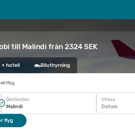
bi till Malindi från 2324 SEK
 + hotell
Biluthyrning
rektflyg
Destination
Utresa
Datum
r flyg