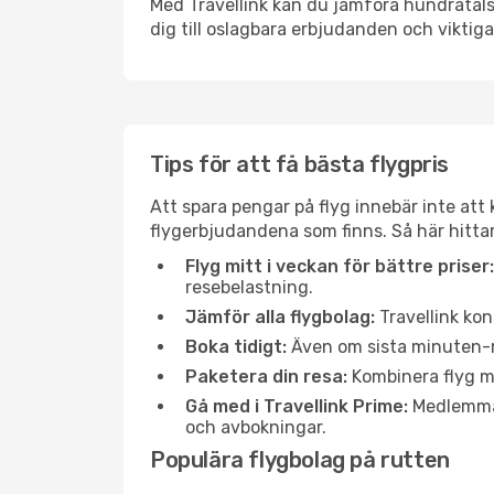
Med Travellink kan du jämföra hundratals 
dig till oslagbara erbjudanden och viktiga 
Tips för att få bästa flygpris
Att spara pengar på flyg innebär inte at
flygerbjudandena som finns. Så här hittar 
Flyg mitt i veckan för bättre priser:
resebelastning.
Jämför alla flygbolag:
Travellink kon
Boka tidigt:
Även om sista minuten-res
Paketera din resa:
Kombinera flyg me
Gå med i Travellink Prime:
Medlemmar 
och avbokningar.
Populära flygbolag på rutten