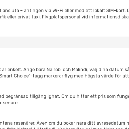
t ansluta – antingen via Wi-Fi eller med ett lokalt SIM-kort. 
afik eller privat taxi. Flygplatspersonal vid informationsdiska
 är enkelt. Ange bara Nairobi och Malindi, välj dina datum så 
Vår "Smart Choice"-tagg markerar flyg med högsta värde för at
d begränsad tillgänglighet. Om du hittar ett pris som funger
r senare.
spontana resenärer. Även om du bokar nära ditt avresedatum 