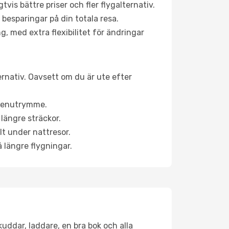
is bättre priser och fler flygalternativ.
 besparingar på din totala resa.
g, med extra flexibilitet för ändringar
ernativ. Oavsett om du är ute efter
a benutrymme.
längre sträckor.
lt under nattresor.
å längre flygningar.
kuddar, laddare, en bra bok och alla