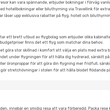
or kan vara spännande, erbjuder bokningar i förväg vanligtv
d hotellbokningar eller biluthyrning via Travellink för extra
låser upp exklusiva rabatter på flyg, hotell och biluthyrnin
ttar ett brett utbud av flygbolag som erbjuder olika kabinalt
udgetpriser finns det ett flyg som matchar dina behov.
et göra stor skillnad i komfort att välja en plats med extr
det under flygningen för att hålla dig hydrerad, särskilt på 
ler öronproppar för att göra din flygning mer fridfull, särski
 gör stretchövningar i stolen för att hålla blodet flödande p
itiden, innebär en smidig resa att vara förberedd. Packa rese 