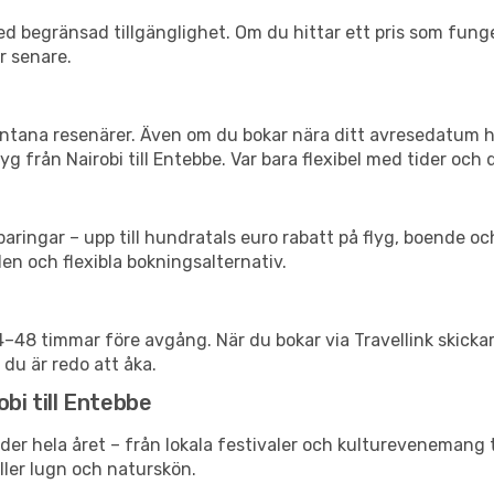
d begränsad tillgänglighet. Om du hittar ett pris som funger
r senare.
spontana resenärer. Även om du bokar nära ditt avresedatum 
g från Nairobi till Entebbe. Var bara flexibel med tider och 
ringar – upp till hundratals euro rabatt på flyg, boende o
en och flexibla bokningsalternativ.
24–48 timmar före avgång. När du bokar via Travellink skick
 du är redo att åka.
bi till Entebbe
er hela året – från lokala festivaler och kulturevenemang t
eller lugn och naturskön.