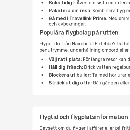
Boka tidigt:
Även om sista minuten-res
Paketera din resa:
Kombinera flyg me
Gå med i Travellink Prime:
Medlemmar 
och avbokningar.
Populära flygbolag på rutten
Flyger du från Nairobi till Entebbe? Du hi
benutrymme, underhållning ombord eller b
Välj rätt plats:
För längre resor kan d
Håll dig fräsch:
Drick vatten regelbun
Blockera ut buller:
Ta med hörlurar el
Sträck ut dig ofta:
Gå i gången eller
Flygtid och flygplatsinformation
Oavsett om du flyger i affärer eller på fr