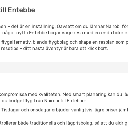
till Entebbe
n – det är en inställning. Oavsett om du lämnar Nairobi för
er något nytt i Entebbe börjar varje resa med en enda boknin
flygalternativ, blanda flygbolag och skapa en resplan som pa
resetips – ditt nästa äventyr är bara ett klick bort.
t kompromissa med kvaliteten. Med smart planering kan du l
 du budgetflyg från Nairobi till Entebbe:
Tisdagar och onsdagar erbjuder vanligtvis lägre priser jäm
trollerar både traditionella och lågprisbolag, så att du aldrig