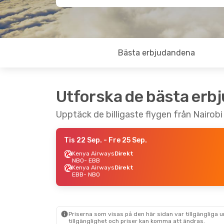
Bästa erbjudandena
Utforska de bästa erb
Upptäck de billigaste flygen från Nairobi 
Tis 22 Sep.
- Fre 25 Sep.
Kenya Airways
Direkt
NBO
- EBB
Kenya Airways
Direkt
EBB
- NBO
Priserna som visas på den här sidan var tillgängliga 
tillgänglighet och priser kan komma att ändras.