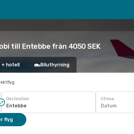
obi till Entebbe från 4050 SEK
 + hotell
Biluthyrning
rektflyg
Destination
Utresa
Datum
r flyg