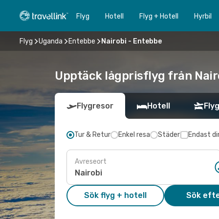
Flyg
Hotell
Flyg + Hotell
Hyrbil
Flyg
Uganda
Entebbe
Nairobi - Entebbe
Upptäck lågprisflyg från Nair
Flygresor
Hotell
Flyg
Tur & Retur
Enkel resa
Städer
Endast di
Avreseort
Sök flyg + hotell
Sök efte