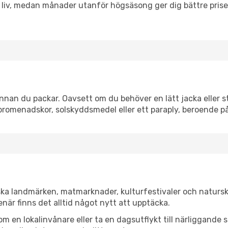
h liv, medan månader utanför högsäsong ger dig bättre pris
nan du packar. Oavsett om du behöver en lätt jacka eller st
romenadskor, solskyddsmedel eller ett paraply, beroende p
ska landmärken, matmarknader, kulturfestivaler och natursk
när finns det alltid något nytt att upptäcka.
en lokalinvånare eller ta en dagsutflykt till närliggande st