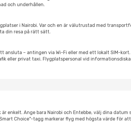
nad och underhållen.
flygplatser i Nairobi. Var och en är välutrustad med transport
ta din resa på rätt sätt.
tt ansluta – antingen via Wi-Fi eller med ett lokalt SIM-kort.
afik eller privat taxi. Flygplatspersonal vid informationsdiska
k är enkelt. Ange bara Nairobi och Entebbe, välj dina datum så
Vår "Smart Choice"-tagg markerar flyg med högsta värde för at