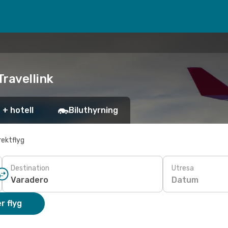
Travellink
 + hotell
Biluthyrning
rektflyg
Destination
Utresa
Datum
r flyg