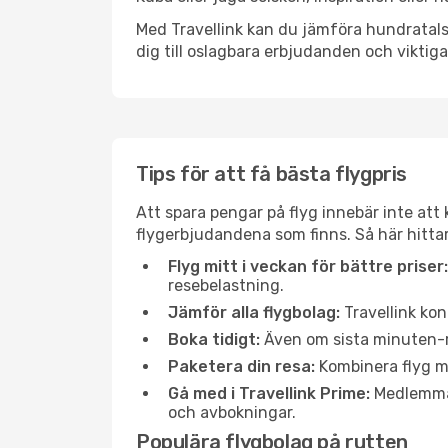
Med Travellink kan du jämföra hundratals 
dig till oslagbara erbjudanden och viktiga 
Tips för att få bästa flygpris
Att spara pengar på flyg innebär inte at
flygerbjudandena som finns. Så här hittar
Flyg mitt i veckan för bättre priser:
resebelastning.
Jämför alla flygbolag:
Travellink kon
Boka tidigt:
Även om sista minuten-res
Paketera din resa:
Kombinera flyg me
Gå med i Travellink Prime:
Medlemmar 
och avbokningar.
Populära flygbolag på rutten