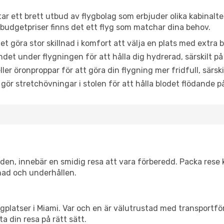
tar ett brett utbud av flygbolag som erbjuder olika kabinalt
udgetpriser finns det ett flyg som matchar dina behov.
et göra stor skillnad i komfort att välja en plats med extr
det under flygningen för att hålla dig hydrerad, särskilt på 
ler öronproppar för att göra din flygning mer fridfull, särski
 gör stretchövningar i stolen för att hålla blodet flödande p
itiden, innebär en smidig resa att vara förberedd. Packa rese 
nad och underhållen.
flygplatser i Miami. Var och en är välutrustad med transportf
ta din resa på rätt sätt.