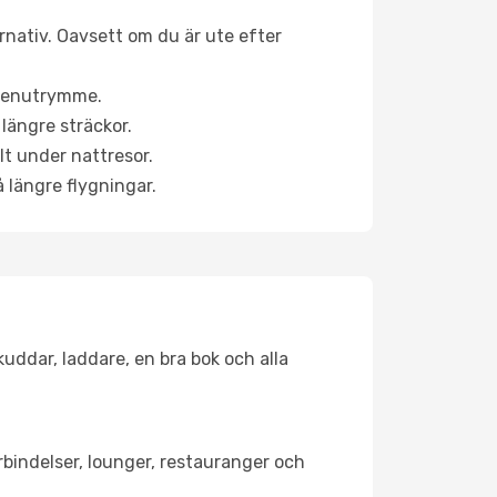
ernativ. Oavsett om du är ute efter
a benutrymme.
längre sträckor.
lt under nattresor.
å längre flygningar.
kuddar, laddare, en bra bok och alla
örbindelser, lounger, restauranger och