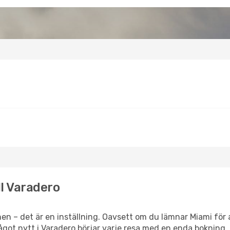
ll Varadero
en – det är en inställning. Oavsett om du lämnar Miami för 
 något nytt i Varadero börjar varje resa med en enda bokning.