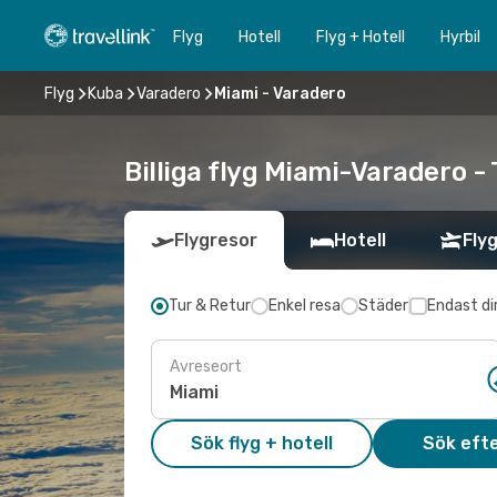
Flyg
Hotell
Flyg + Hotell
Hyrbil
Flyg
Kuba
Varadero
Miami - Varadero
Billiga flyg Miami-Varadero - 
Flygresor
Hotell
Flyg
Tur & Retur
Enkel resa
Städer
Endast di
Avreseort
Sök flyg + hotell
Sök efte