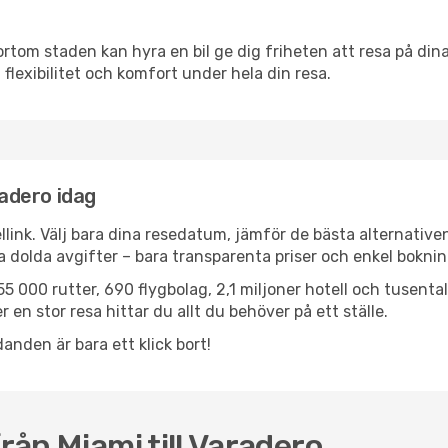
ortom staden kan hyra en bil ge dig friheten att resa på dina 
 flexibilitet och komfort under hela din resa.
radero idag
llink. Välj bara dina resedatum, jämför de bästa alternative
ga dolda avgifter – bara transparenta priser och enkel boknin
5 000 rutter, 690 flygbolag, 2,1 miljoner hotell och tusenta
 en stor resa hittar du allt du behöver på ett ställe.
anden är bara ett klick bort!
från Miami till Varadero