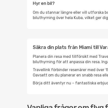
Hyr en bil?
Om du stannar längre eller vill utforska b
biluthyrning över hela Kuba, vilket ger dig
Säkra din plats från Miami till Va
Planera din resa med tillförsikt med Trave
biluthyrning för att anpassa din resa. In
Travellink förbinder resenärer med över 15
Oavsett om du planerar en snabb resa eller
Börja ditt äventyr nu – fantastiska erbjud
Vanliga frågor om flyg 