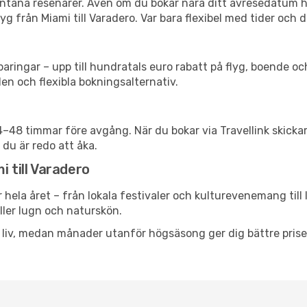
spontana resenärer. Även om du bokar nära ditt avresedatum 
g från Miami till Varadero. Var bara flexibel med tider och d
ringar – upp till hundratals euro rabatt på flyg, boende o
en och flexibla bokningsalternativ.
24–48 timmar före avgång. När du bokar via Travellink skick
 du är redo att åka.
i till Varadero
 hela året – från lokala festivaler och kulturevenemang till
eller lugn och naturskön.
h liv, medan månader utanför högsäsong ger dig bättre pris