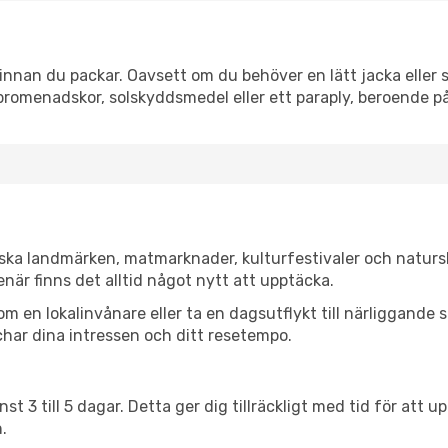
nnan du packar. Oavsett om du behöver en lätt jacka eller s
romenadskor, solskyddsmedel eller ett paraply, beroende p
iska landmärken, matmarknader, kulturfestivaler och naturs
när finns det alltid något nytt att upptäcka.
en lokalinvånare eller ta en dagsutflykt till närliggande st
har dina intressen och ditt resetempo.
nst 3 till 5 dagar. Detta ger dig tillräckligt med tid för at
.