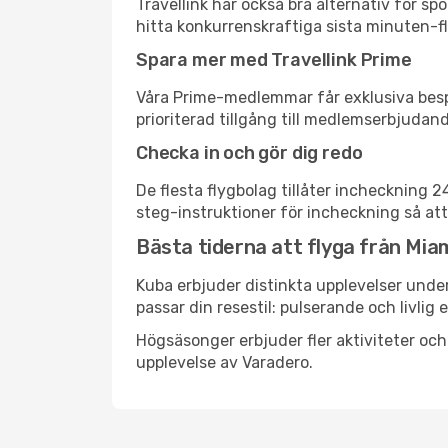
Travellink har också bra alternativ för 
hitta konkurrenskraftiga sista minuten-fly
Spara mer med Travellink Prime
Våra Prime-medlemmar får exklusiva bespa
prioriterad tillgång till medlemserbjudand
Checka in och gör dig redo
De flesta flygbolag tillåter incheckning 
steg-instruktioner för incheckning så att
Bästa tiderna att flyga från Miam
Kuba erbjuder distinkta upplevelser under
passar din resestil: pulserande och livlig 
Högsäsonger erbjuder fler aktiviteter oc
upplevelse av Varadero.