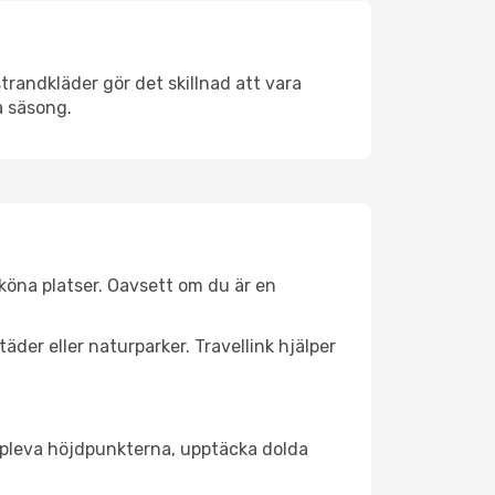
trandkläder gör det skillnad att vara
å säsong.
köna platser. Oavsett om du är en
äder eller naturparker. Travellink hjälper
t uppleva höjdpunkterna, upptäcka dolda