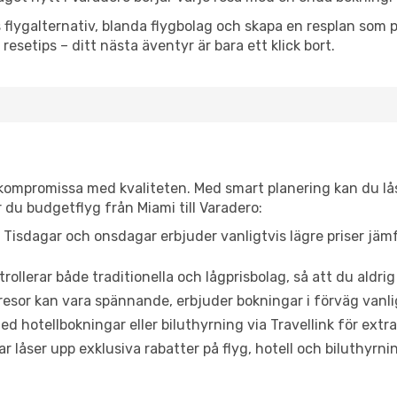
flygalternativ, blanda flygbolag och skapa en resplan som pa
resetips – ditt nästa äventyr är bara ett klick bort.
t kompromissa med kvaliteten. Med smart planering kan du l
 du budgetflyg från Miami till Varadero:
Tisdagar och onsdagar erbjuder vanligtvis lägre priser jäm
trollerar både traditionella och lågprisbolag, så att du aldrig
or kan vara spännande, erbjuder bokningar i förväg vanligtv
d hotellbokningar eller biluthyrning via Travellink för extra
låser upp exklusiva rabatter på flyg, hotell och biluthyrnin