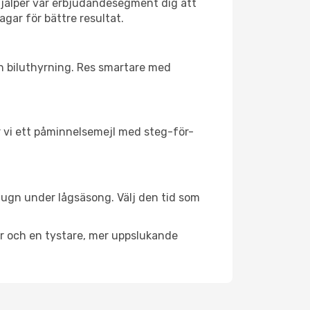
hjälper vår erbjudandesegment dig att
agar för bättre resultat.
ch biluthyrning. Res smartare med
ar vi ett påminnelsemejl med steg-för-
 lugn under lågsäsong. Välj den tid som
er och en tystare, mer uppslukande