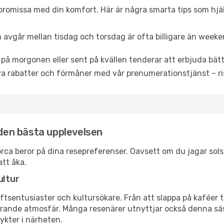
promissa med din komfort. Här är några smarta tips som hjälper
 avgår mellan tisdag och torsdag är ofta billigare än weeke
 på morgonen eller sent på kvällen tenderar att erbjuda bätt
a rabatter och förmåner med vår prenumerationstjänst – risk
 den bästa upplevelsen
enorca beror på dina resepreferenser. Oavsett om du jagar so
att åka.
ultur
tsentusiaster och kultursökare. Från att slappa på kaféer till
erande atmosfär. Många resenärer utnyttjar också denna säs
ykter i närheten.