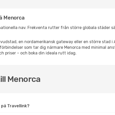
nå Menorca
rnationella nav. Frekventa rutter från större globala städer s
vudstad, en nordamerikansk gateway eller en större stad i 
ppsförbindelser som tar dig närmare Menorca med minimal an
och priser – och boka din ideala rutt idag.
till Menorca
a på Travellink?