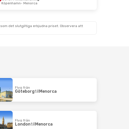
Köpenhamn
- Menorca
 Sep.
nlandning
rca
Swiss International Air Lines
som det slutgiltiga erbjudna priset. Observera att
amn
Flyg från
Göteborg
till
Menorca
Flyg från
London
till
Menorca