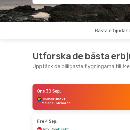
Bästa erbjudan
Utforska de bästa erb
Upptäck de billigaste flygningarna till M
Ons 30 Sep.
Sön 20 Sep.
- Ons 23 Sep.
Ons 26 
Ryanair
Direkt
Malaga
- Menorca
Vueling
Direkt
Ryana
Barcelona
- Menorca
Marsei
Ryanair
Direkt
Volote
Menorca
- Barcelona
Menor
Fre 4 Sep.
Jet2.Com
Direkt