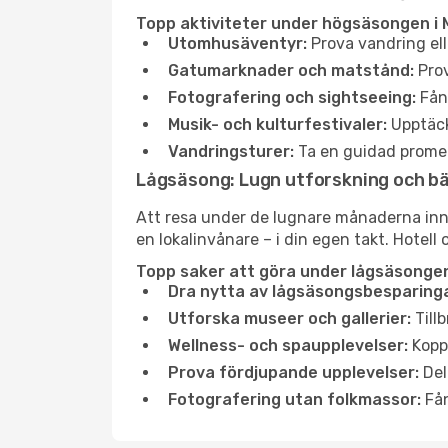
Topp aktiviteter under högsäsongen i 
Utomhusäventyr:
Prova vandring ell
Gatumarknader och matstånd:
Prov
Fotografering och sightseeing:
Fång
Musik- och kulturfestivaler:
Upptäck
Vandringsturer:
Ta en guidad promen
Lågsäsong: Lugn utforskning och b
Att resa under de lugnare månaderna inneb
en lokalinvånare – i din egen takt. Hotell 
Topp saker att göra under lågsäsongen
Dra nytta av lågsäsongsbesparinga
Utforska museer och gallerier:
Tillb
Wellness- och spaupplevelser:
Koppl
Prova fördjupande upplevelser:
Del
Fotografering utan folkmassor:
Fån