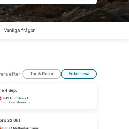
Vanliga frågor
trera efter
Tur & Retur
Enkel resa
re 4 Sep.
 17 Okt.
Jet2.Com
Direkt
London
- Menorca
ca
na
ors 22 Okt.
Iberia
1 Mellanlandning