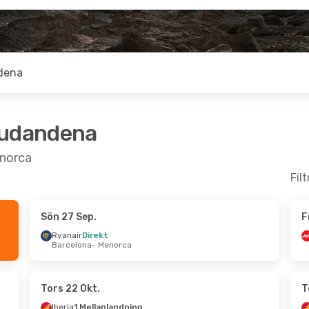
dena
judandena
enorca
Fil
Sön 27 Sep.
F
Aug.
- Ons 2 Sep.
Tors 15 Okt.
- Lör
Ryanair
Direkt
Barcelona
- Menorca
ir
Direkt
Ryanair
Direkt
lle
- Menorca
Barcelona
- Menor
a
Direkt
Ryanair
Direkt
ca
- Marseille
Menorca
- Barcelo
Tors 22 Okt.
T
Iberia
1 Mellanlandning