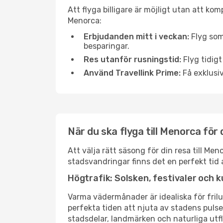
Att flyga billigare är möjligt utan att kom
Menorca:
Erbjudanden mitt i veckan:
Flyg som
besparingar.
Res utanför rusningstid:
Flyg tidigt
Använd Travellink Prime:
Få exklusiv
När du ska flyga till Menorca för
Att välja rätt säsong för din resa till M
stadsvandringar finns det en perfekt tid 
Högtrafik: Solsken, festivaler och k
Varma vädermånader är idealiska för friluf
perfekta tiden att njuta av stadens puls
stadsdelar, landmärken och naturliga utfl