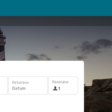
Resenärer
Returresa
Datum
1