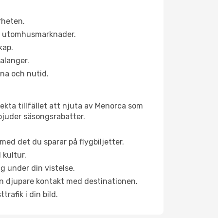
rheten.
ns utomhusmarknader.
kap.
alanger.
na och nutid.
ekta tillfället att njuta av Menorca som
erbjuder säsongsrabatter.
ed det du sparar på flygbiljetter.
 kultur.
g under din vistelse.
 en djupare kontakt med destinationen.
rafik i din bild.