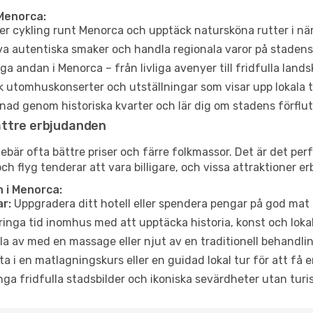
Menorca:
er cykling runt Menorca och upptäck natursköna rutter i nä
a autentiska smaker och handla regionala varor på stade
a andan i Menorca – från livliga avenyer till fridfulla lands
 utomhuskonserter och utställningar som visar upp lokala t
ad genom historiska kvarter och lär dig om stadens förflut
ättre erbjudanden
är ofta bättre priser och färre folkmassor. Det är det perf
och flyg tenderar att vara billigare, och vissa attraktioner 
 i Menorca:
r:
Uppgradera ditt hotell eller spendera pengar på god mat m
ringa tid inomhus med att upptäcka historia, konst och lokal
a av med en massage eller njut av en traditionell behandlin
ta i en matlagningskurs eller en guidad lokal tur för att få
ga fridfulla stadsbilder och ikoniska sevärdheter utan turistt