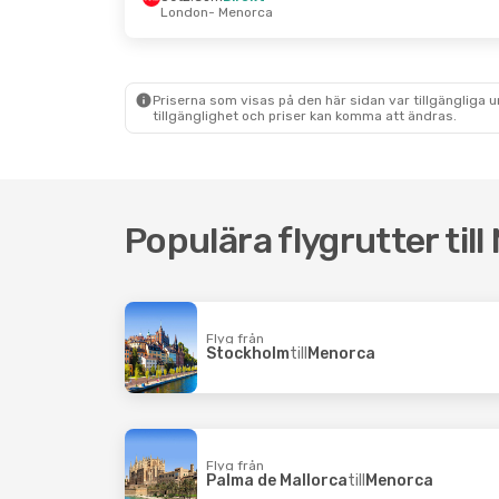
London
- Menorca
Tors 29 Okt.
- Sön 1 Nov.
Tors 1 
Vueling
Direkt
Swifta
Barcelona
- Menorca
Palma 
Vueling
Direkt
Air Eu
Menorca
- Barcelona
Menor
Priserna som visas på den här sidan var tillgängliga 
tillgänglighet och priser kan komma att ändras.
Populära flygrutter til
Flyg från
Stockholm
till
Menorca
Flyg från
Palma de Mallorca
till
Menorca