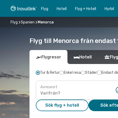
Flyg
Hotell
Flyg + Hotell
Hyrbil
Flyg
Spanien
Menorca
Flyg till Menorca från endast
Flygresor
Hotell
Flyg
Tur & Retur
Enkel resa
Städer
Endast di
Avreseort
Sök flyg + hotell
Sök efte