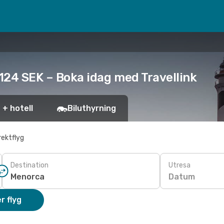
 124 SEK – Boka idag med Travellink
 + hotell
Biluthyrning
rektflyg
Destination
Utresa
Datum
r flyg