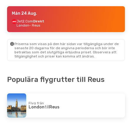
Sön 20 Sep.
Mån 24 Aug.
- Sön 27 Sep.
Ryanair
Jet2.Com
Direkt
Direkt
London
London
- Reus
- Reus
Ryanair
Direkt
Reus
- London
Priserna som visas på den här sidan var tillgängliga under de
Fre 23 Okt.
- Ons 28 Okt.
senaste 20 dagarna för de angivna perioderna och bör inte
betraktas som det slutgiltiga erbjudna priset. Observera att
Ryanair
Direkt
tillgänglighet och priser kan komma att ändras.
Bryssel
- Reus
Ryanair
Direkt
Reus
- Bryssel
Populära flygrutter till Reus
Mån 31 Aug.
- Lör 5 Sep.
Ryanair
Direkt
London
- Reus
Vueling
Direkt
Reus
- London
Flyg från
London
till
Reus
Fre 11 Sep.
- Mån 14 Sep.
Easyjet
Direkt
Glasgow
- Reus
Easyjet
Direkt