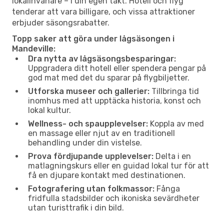
lokalinvånare – i din egen takt. Hotell och flyg
tenderar att vara billigare, och vissa attraktioner
erbjuder säsongsrabatter.
Topp saker att göra under lågsäsongen i
Mandeville:
Dra nytta av lågsäsongsbesparingar:
Uppgradera ditt hotell eller spendera pengar på
god mat med det du sparar på flygbiljetter.
Utforska museer och gallerier:
Tillbringa tid
inomhus med att upptäcka historia, konst och
lokal kultur.
Wellness- och spaupplevelser:
Koppla av med
en massage eller njut av en traditionell
behandling under din vistelse.
Prova fördjupande upplevelser:
Delta i en
matlagningskurs eller en guidad lokal tur för att
få en djupare kontakt med destinationen.
Fotografering utan folkmassor:
Fånga
fridfulla stadsbilder och ikoniska sevärdheter
utan turisttrafik i din bild.