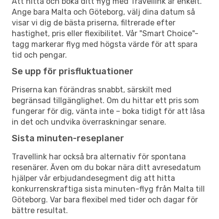
Att hitta och boka ditt flyg med Travellink är enkelt.
Ange bara Malta och Göteborg, välj dina datum så
visar vi dig de bästa priserna, filtrerade efter
hastighet, pris eller flexibilitet. Vår "Smart Choice"-
tagg markerar flyg med högsta värde för att spara
tid och pengar.
Se upp för prisfluktuationer
Priserna kan förändras snabbt, särskilt med
begränsad tillgänglighet. Om du hittar ett pris som
fungerar för dig, vänta inte – boka tidigt för att låsa
in det och undvika överraskningar senare.
Sista minuten-reseplaner
Travellink har också bra alternativ för spontana
resenärer. Även om du bokar nära ditt avresedatum
hjälper vår erbjudandesegment dig att hitta
konkurrenskraftiga sista minuten-flyg från Malta till
Göteborg. Var bara flexibel med tider och dagar för
bättre resultat.