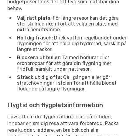
budgetpriser finns det ett flyg som matchar dina
behov.
Välj rätt plats:
För längre resor kan det göra
stor skillnad i komfort att välja en plats med
extra benutrymme.
Håll dig fräsch:
Drick vatten regelbundet under
flygningen för att hålla dig hydrerad, särskilt på
längre sträckor.
Blockera ut buller:
Ta med hörlurar eller
öronproppar för att göra din flygning mer
fridfull, särskilt under nattresor.
Sträck ut dig ofta:
Gå i gången eller gör
stretchövningar i stolen för att hålla blodet
flödande på längre flygningar.
Flygtid och flygplatsinformation
Oavsett om du flyger i affärer eller på fritiden,
innebär en smidig resa att vara förberedd. Packa
rese kuddar, laddare, en bra bok och alla