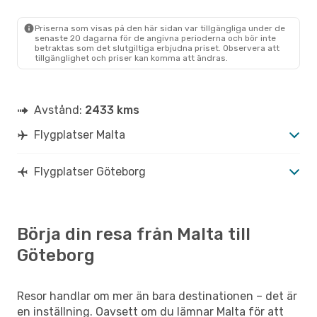
2 Mellanlandningar
MLA
- GOT
Scandinavian Airlines
1 Mellanlandning
Priserna som visas på den här sidan var tillgängliga under de
GOT
- MLA
senaste 20 dagarna för de angivna perioderna och bör inte
betraktas som det slutgiltiga erbjudna priset. Observera att
tillgänglighet och priser kan komma att ändras.
Avstånd:
2433 kms
Flygplatser Malta
Flygplatser Göteborg
Börja din resa från Malta till
Göteborg
Resor handlar om mer än bara destinationen – det är
en inställning. Oavsett om du lämnar Malta för att