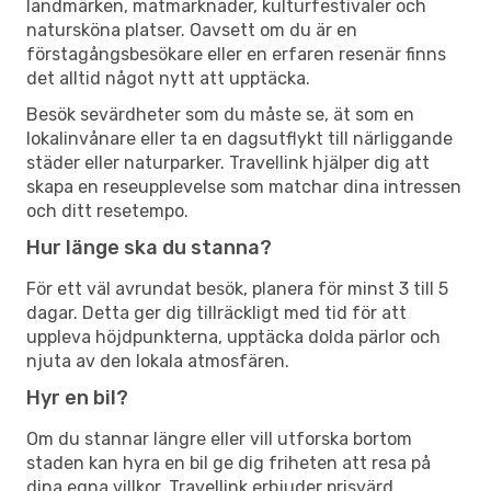
landmärken, matmarknader, kulturfestivaler och
natursköna platser. Oavsett om du är en
förstagångsbesökare eller en erfaren resenär finns
det alltid något nytt att upptäcka.
Besök sevärdheter som du måste se, ät som en
lokalinvånare eller ta en dagsutflykt till närliggande
städer eller naturparker. Travellink hjälper dig att
skapa en reseupplevelse som matchar dina intressen
och ditt resetempo.
Hur länge ska du stanna?
För ett väl avrundat besök, planera för minst 3 till 5
dagar. Detta ger dig tillräckligt med tid för att
uppleva höjdpunkterna, upptäcka dolda pärlor och
njuta av den lokala atmosfären.
Hyr en bil?
Om du stannar längre eller vill utforska bortom
staden kan hyra en bil ge dig friheten att resa på
dina egna villkor. Travellink erbjuder prisvärd