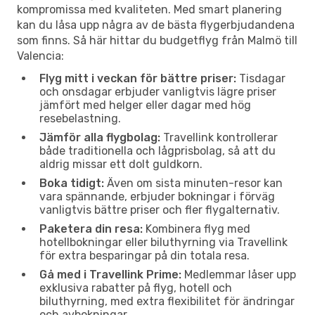
kompromissa med kvaliteten. Med smart planering
kan du låsa upp några av de bästa flygerbjudandena
som finns. Så här hittar du budgetflyg från Malmö till
Valencia:
Flyg mitt i veckan för bättre priser:
Tisdagar
och onsdagar erbjuder vanligtvis lägre priser
jämfört med helger eller dagar med hög
resebelastning.
Jämför alla flygbolag:
Travellink kontrollerar
både traditionella och lågprisbolag, så att du
aldrig missar ett dolt guldkorn.
Boka tidigt:
Även om sista minuten-resor kan
vara spännande, erbjuder bokningar i förväg
vanligtvis bättre priser och fler flygalternativ.
Paketera din resa:
Kombinera flyg med
hotellbokningar eller biluthyrning via Travellink
för extra besparingar på din totala resa.
Gå med i Travellink Prime:
Medlemmar låser upp
exklusiva rabatter på flyg, hotell och
biluthyrning, med extra flexibilitet för ändringar
och avbokningar.