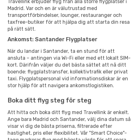
Travellink erbjuder flyg från alla större flygplatser i
Madrid. Var och en är välutrustad med
transportförbindelser, lounger, restauranger och
taxfree-butiker för att hjälpa dig att starta din resa
på rätt sätt.
Ankomst: Santander Flygplatser
När du landar i Santander, ta en stund för att
ansluta – antingen via Wi-Fi eller med ett lokalt SIM-
kort. Därifrån väljer du det bästa sättet att nå ditt
boende: flygplatstransfer, kollektivtrafik eller privat
taxi. Flygplatspersonal vid informationsdiskar är en
stor hjälp för att navigera ankomstlogistiken.
Boka ditt flyg steg för steg
Att hitta och boka ditt flyg med Travellink är enkelt.
Ange bara Madrid och Santander, välj dina datum så
visar vi dig de bästa priserna, filtrerade efter
hastighet, pris eller flexibilitet. Vår "Smart Choice"-
tagg markerar flyg med högsta värde för att spara