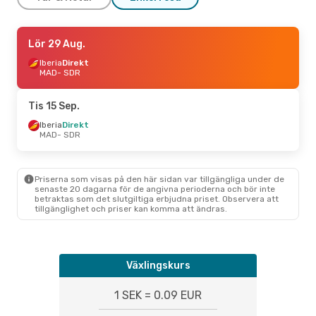
Mån 24 Aug.
Lör 29 Aug.
- Tis 25 Aug.
Iberia
Iberia
Direkt
Direkt
MAD
MAD
- SDR
- SDR
Iberia
Direkt
SDR
- MAD
Tis 15 Sep.
Lör 5 Sep.
Iberia
Direkt
- Mån 7 Sep.
MAD
- SDR
Iberia
Direkt
MAD
- SDR
Renfe
1 Mellanlandning
SDR
- MAD
Priserna som visas på den här sidan var tillgängliga under de
senaste 20 dagarna för de angivna perioderna och bör inte
betraktas som det slutgiltiga erbjudna priset. Observera att
tillgänglighet och priser kan komma att ändras.
Växlingskurs
1 SEK = 0.09 EUR