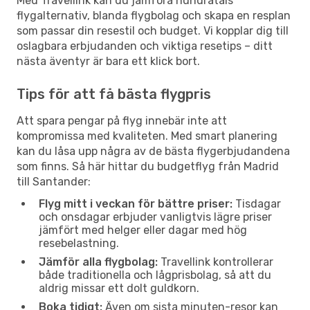
Med Travellink kan du jämföra hundratals
flygalternativ, blanda flygbolag och skapa en resplan
som passar din resestil och budget. Vi kopplar dig till
oslagbara erbjudanden och viktiga resetips – ditt
nästa äventyr är bara ett klick bort.
Tips för att få bästa flygpris
Att spara pengar på flyg innebär inte att
kompromissa med kvaliteten. Med smart planering
kan du låsa upp några av de bästa flygerbjudandena
som finns. Så här hittar du budgetflyg från Madrid
till Santander:
Flyg mitt i veckan för bättre priser:
Tisdagar
och onsdagar erbjuder vanligtvis lägre priser
jämfört med helger eller dagar med hög
resebelastning.
Jämför alla flygbolag:
Travellink kontrollerar
både traditionella och lågprisbolag, så att du
aldrig missar ett dolt guldkorn.
Boka tidigt:
Även om sista minuten-resor kan