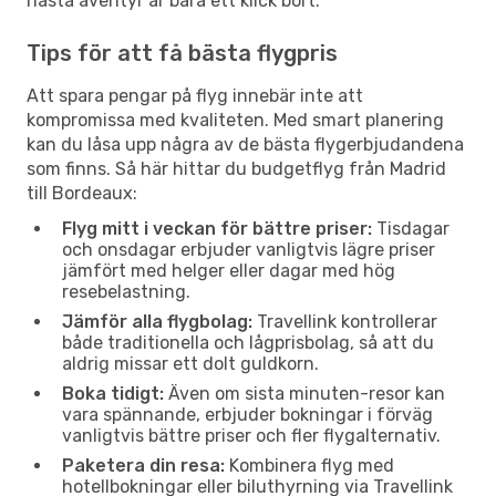
nästa äventyr är bara ett klick bort.
Tips för att få bästa flygpris
Att spara pengar på flyg innebär inte att
kompromissa med kvaliteten. Med smart planering
kan du låsa upp några av de bästa flygerbjudandena
som finns. Så här hittar du budgetflyg från Madrid
till Bordeaux:
Flyg mitt i veckan för bättre priser:
Tisdagar
och onsdagar erbjuder vanligtvis lägre priser
jämfört med helger eller dagar med hög
resebelastning.
Jämför alla flygbolag:
Travellink kontrollerar
både traditionella och lågprisbolag, så att du
aldrig missar ett dolt guldkorn.
Boka tidigt:
Även om sista minuten-resor kan
vara spännande, erbjuder bokningar i förväg
vanligtvis bättre priser och fler flygalternativ.
Paketera din resa:
Kombinera flyg med
hotellbokningar eller biluthyrning via Travellink