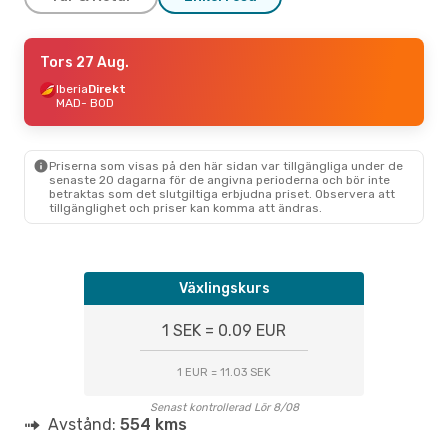
Fre 11 Sep.
Tors 27 Aug.
- Mån 14 Sep.
Volotea
Iberia
Direkt
Direkt
MAD
MAD
- BOD
- BOD
Volotea
Direkt
BOD
- MAD
Priserna som visas på den här sidan var tillgängliga under de
senaste 20 dagarna för de angivna perioderna och bör inte
betraktas som det slutgiltiga erbjudna priset. Observera att
tillgänglighet och priser kan komma att ändras.
Växlingskurs
1 SEK = 0.09 EUR
1 EUR = 11.03 SEK
Senast kontrollerad Lör 8/08
Avstånd:
554 kms