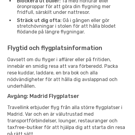
Blockera ut buller:
Ta med hörlurar eller
öronproppar för att göra din flygning mer
fridfull, särskilt under nattresor.
Sträck ut dig ofta:
Gå i gången eller gör
stretchövningar i stolen för att hålla blodet
flödande på längre flygningar.
Flygtid och flygplatsinformation
Oavsett om du flyger i affärer eller på fritiden,
innebär en smidig resa att vara förberedd. Packa
rese kuddar, laddare, en bra bok och alla
nödvändigheter för att hålla dig avslappnad och
underhållen.
Avgång: Madrid Flygplatser
Travellink erbjuder flyg från alla större flygplatser i
Madrid. Var och en är välutrustad med
transportförbindelser, lounger, restauranger och
taxfree-butiker för att hjälpa dig att starta din resa
på rätt sätt.