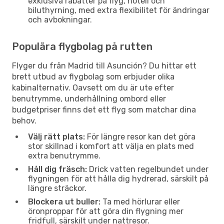
exklusiva rabatter på flyg, hotell och
biluthyrning, med extra flexibilitet för ändringar
och avbokningar.
Populära flygbolag på rutten
Flyger du från Madrid till Asunción? Du hittar ett
brett utbud av flygbolag som erbjuder olika
kabinalternativ. Oavsett om du är ute efter
benutrymme, underhållning ombord eller
budgetpriser finns det ett flyg som matchar dina
behov.
Välj rätt plats:
För längre resor kan det göra
stor skillnad i komfort att välja en plats med
extra benutrymme.
Håll dig fräsch:
Drick vatten regelbundet under
flygningen för att hålla dig hydrerad, särskilt på
längre sträckor.
Blockera ut buller:
Ta med hörlurar eller
öronproppar för att göra din flygning mer
fridfull, särskilt under nattresor.