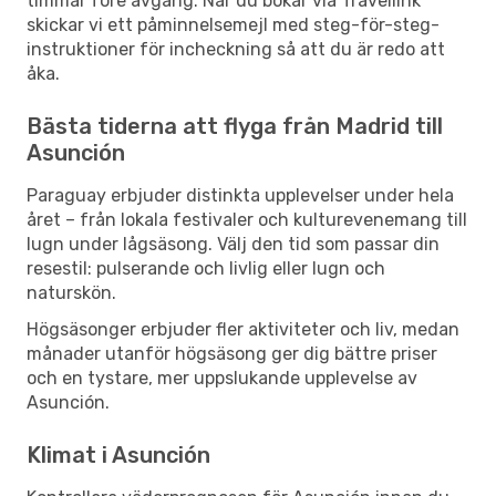
timmar före avgång. När du bokar via Travellink
skickar vi ett påminnelsemejl med steg-för-steg-
instruktioner för incheckning så att du är redo att
åka.
Bästa tiderna att flyga från Madrid till
Asunción
Paraguay erbjuder distinkta upplevelser under hela
året – från lokala festivaler och kulturevenemang till
lugn under lågsäsong. Välj den tid som passar din
resestil: pulserande och livlig eller lugn och
naturskön.
Högsäsonger erbjuder fler aktiviteter och liv, medan
månader utanför högsäsong ger dig bättre priser
och en tystare, mer uppslukande upplevelse av
Asunción.
Klimat i Asunción