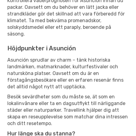
Kontrollera väderprognosen för Asunción innan du
packar. Oavsett om du behöver en lätt jacka eller
strandkläder gör det skillnad att vara förberedd för
klimatet. Ta med bekväma promenadskor,
solskyddsmedel eller ett paraply, beroende på
säsong.
Höjdpunkter i Asunción
Asunción sprudlar av charm – tänk historiska
landmärken, matmarknader, kulturfestivaler och
natursköna platser. Oavsett om du är en
förstagångsbesökare eller en erfaren resenär finns
det alltid något nytt att upptäcka.
Besök sevärdheter som du måste se, ät som en
lokalinvånare eller ta en dagsutflykt till närliggande
städer eller naturparker. Travellink hjälper dig att
skapa en reseupplevelse som matchar dina intressen
och ditt resetempo.
Hur länge ska du stanna?