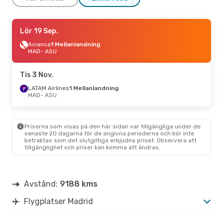
Tors 8 Okt.
Lör 19 Sep.
- Mån 12 Okt.
LATAM Airlines
Avianca
1 Mellanlandning
1 Mellanlandning
MAD
- ASU
MAD
- ASU
LATAM Airlines
1 Mellanlandning
Tis 3 Nov.
ASU
- MAD
LATAM Airlines
1 Mellanlandning
MAD
- ASU
Priserna som visas på den här sidan var tillgängliga under de
senaste 20 dagarna för de angivna perioderna och bör inte
betraktas som det slutgiltiga erbjudna priset. Observera att
tillgänglighet och priser kan komma att ändras.
Avstånd:
9188 kms
Flygplatser Madrid