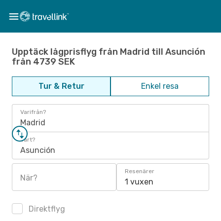
Upptäck lågprisflyg från Madrid till Asunción
från 4739 SEK
Tur & Retur
Enkel resa
Varifrån?
Madrid
Vart?
Asunción
Resenärer
När?
1 vuxen
Direktflyg