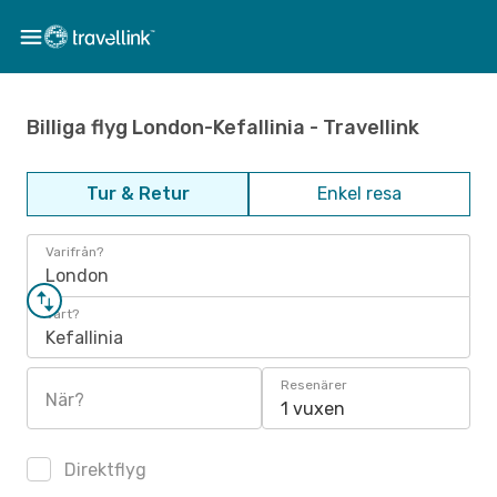
Billiga flyg London-Kefallinia - Travellink
Tur & Retur
Enkel resa
Varifrån?
London
Vart?
Kefallinia
Resenärer
När?
1 vuxen
Direktflyg