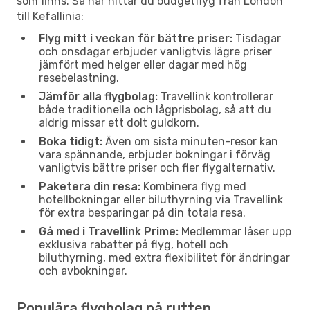
som finns. Så här hittar du budgetflyg från London
till Kefallinia:
Flyg mitt i veckan för bättre priser:
Tisdagar
och onsdagar erbjuder vanligtvis lägre priser
jämfört med helger eller dagar med hög
resebelastning.
Jämför alla flygbolag:
Travellink kontrollerar
både traditionella och lågprisbolag, så att du
aldrig missar ett dolt guldkorn.
Boka tidigt:
Även om sista minuten-resor kan
vara spännande, erbjuder bokningar i förväg
vanligtvis bättre priser och fler flygalternativ.
Paketera din resa:
Kombinera flyg med
hotellbokningar eller biluthyrning via Travellink
för extra besparingar på din totala resa.
Gå med i Travellink Prime:
Medlemmar låser upp
exklusiva rabatter på flyg, hotell och
biluthyrning, med extra flexibilitet för ändringar
och avbokningar.
Populära flygbolag på rutten