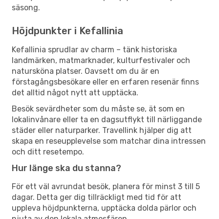
säsong.
Höjdpunkter i Kefallinia
Kefallinia sprudlar av charm – tänk historiska
landmärken, matmarknader, kulturfestivaler och
natursköna platser. Oavsett om du är en
förstagångsbesökare eller en erfaren resenär finns
det alltid något nytt att upptäcka.
Besök sevärdheter som du måste se, ät som en
lokalinvånare eller ta en dagsutflykt till närliggande
städer eller naturparker. Travellink hjälper dig att
skapa en reseupplevelse som matchar dina intressen
och ditt resetempo.
Hur länge ska du stanna?
För ett väl avrundat besök, planera för minst 3 till 5
dagar. Detta ger dig tillräckligt med tid för att
uppleva höjdpunkterna, upptäcka dolda pärlor och
njuta av den lokala atmosfären.