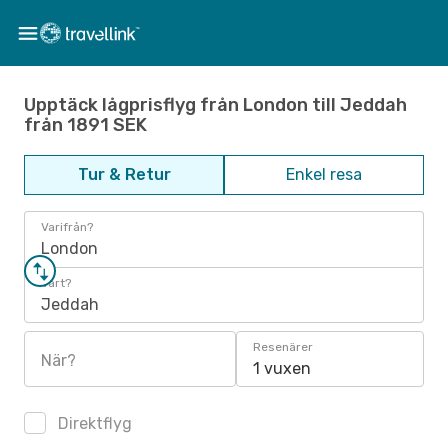
Upptäck lågprisflyg från London till Jeddah
från 1891 SEK
Tur & Retur
Enkel resa
Varifrån?
London
Vart?
Jeddah
Resenärer
När?
1 vuxen
Direktflyg