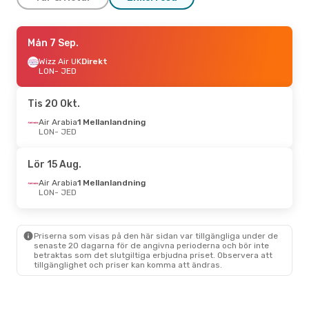
Sön 6 Sep.
Mån 7 Sep.
- Sön 13 Sep.
Pegasus Airlines
Wizz Air UK
Direkt
1 Mellanlandning
LON
- JED
LON
- JED
Etihad Airways
1 Mellanlandning
JED
- LON
Tis 20 Okt.
Air Arabia
1 Mellanlandning
Tors 1 Okt.
LON
- JED
- Fre 9 Okt.
Pegasus Airlines
1 Mellanlandning
Lör 15 Aug.
LON
- JED
Pegasus Airlines
Air Arabia
1 Mellanlandning
1 Mellanlandning
LON
- JED
JED
- LON
Lör 10 Okt.
- Mån 19 Okt.
Priserna som visas på den här sidan var tillgängliga under de
senaste 20 dagarna för de angivna perioderna och bör inte
Pegasus Airlines
betraktas som det slutgiltiga erbjudna priset. Observera att
1 Mellanlandning
tillgänglighet och priser kan komma att ändras.
LON
- JED
Gulf Air
1 Mellanlandning
JED
- LON