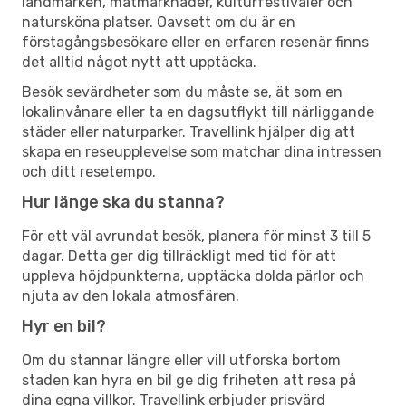
landmärken, matmarknader, kulturfestivaler och
natursköna platser. Oavsett om du är en
förstagångsbesökare eller en erfaren resenär finns
det alltid något nytt att upptäcka.
Besök sevärdheter som du måste se, ät som en
lokalinvånare eller ta en dagsutflykt till närliggande
städer eller naturparker. Travellink hjälper dig att
skapa en reseupplevelse som matchar dina intressen
och ditt resetempo.
Hur länge ska du stanna?
För ett väl avrundat besök, planera för minst 3 till 5
dagar. Detta ger dig tillräckligt med tid för att
uppleva höjdpunkterna, upptäcka dolda pärlor och
njuta av den lokala atmosfären.
Hyr en bil?
Om du stannar längre eller vill utforska bortom
staden kan hyra en bil ge dig friheten att resa på
dina egna villkor. Travellink erbjuder prisvärd