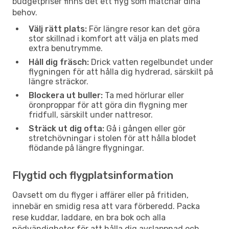
budgetpriser finns det ett flyg som matchar dina
behov.
Välj rätt plats:
För längre resor kan det göra
stor skillnad i komfort att välja en plats med
extra benutrymme.
Håll dig fräsch:
Drick vatten regelbundet under
flygningen för att hålla dig hydrerad, särskilt på
längre sträckor.
Blockera ut buller:
Ta med hörlurar eller
öronproppar för att göra din flygning mer
fridfull, särskilt under nattresor.
Sträck ut dig ofta:
Gå i gången eller gör
stretchövningar i stolen för att hålla blodet
flödande på längre flygningar.
Flygtid och flygplatsinformation
Oavsett om du flyger i affärer eller på fritiden,
innebär en smidig resa att vara förberedd. Packa
rese kuddar, laddare, en bra bok och alla
nödvändigheter för att hålla dig avslappnad och