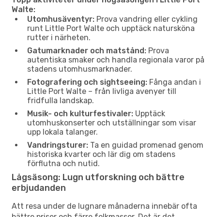
Walte:
Utomhusäventyr:
Prova vandring eller cykling
runt Little Port Walte och upptäck natursköna
rutter i närheten.
Gatumarknader och matstånd:
Prova
autentiska smaker och handla regionala varor på
stadens utomhusmarknader.
Fotografering och sightseeing:
Fånga andan i
Little Port Walte – från livliga avenyer till
fridfulla landskap.
Musik- och kulturfestivaler:
Upptäck
utomhuskonserter och utställningar som visar
upp lokala talanger.
Vandringsturer:
Ta en guidad promenad genom
historiska kvarter och lär dig om stadens
förflutna och nutid.
Lågsäsong: Lugn utforskning och bättre
erbjudanden
Att resa under de lugnare månaderna innebär ofta
bättre priser och färre folkmassor. Det är det