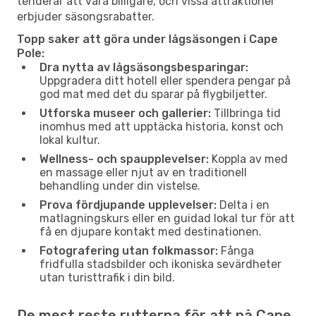
tenderar att vara billigare, och vissa attraktioner
erbjuder säsongsrabatter.
Topp saker att göra under lågsäsongen i Cape
Pole:
Dra nytta av lågsäsongsbesparingar:
Uppgradera ditt hotell eller spendera pengar på
god mat med det du sparar på flygbiljetter.
Utforska museer och gallerier:
Tillbringa tid
inomhus med att upptäcka historia, konst och
lokal kultur.
Wellness- och spaupplevelser:
Koppla av med
en massage eller njut av en traditionell
behandling under din vistelse.
Prova fördjupande upplevelser:
Delta i en
matlagningskurs eller en guidad lokal tur för att
få en djupare kontakt med destinationen.
Fotografering utan folkmassor:
Fånga
fridfulla stadsbilder och ikoniska sevärdheter
utan turisttrafik i din bild.
De mest reste rutterna för att nå Cape