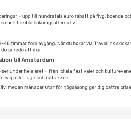
ringar – upp till hundratals euro rabatt på flyg, boende o
en och flexibla bokningsalternativ.
24–48 timmar före avgång. När du bokar via Travellink skick
 du är redo att åka.
sabon till Amsterdam
ser under hela året – från lokala festivaler och kultureven
 livlig eller lugn och naturskön.
h liv, medan månader utanför högsäsong ger dig bättre pris