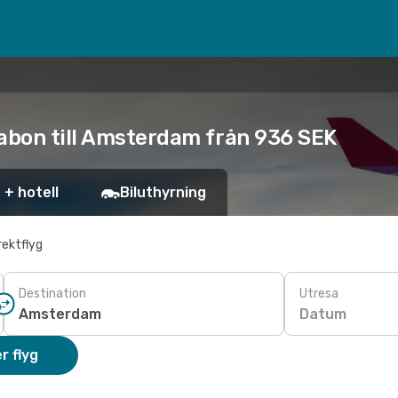
sabon till Amsterdam från 936 SEK
 + hotell
Biluthyrning
rektflyg
Destination
Utresa
Datum
r flyg