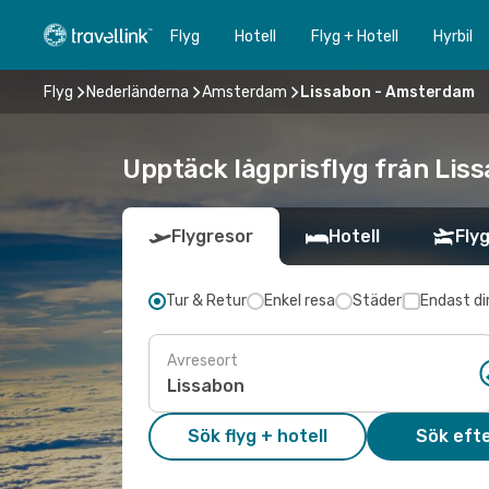
Flyg
Hotell
Flyg + Hotell
Hyrbil
Flyg
Nederländerna
Amsterdam
Lissabon - Amsterdam
Upptäck lågprisflyg från Lis
Flygresor
Hotell
Flyg
Tur & Retur
Enkel resa
Städer
Endast di
Avreseort
Sök flyg + hotell
Sök efte