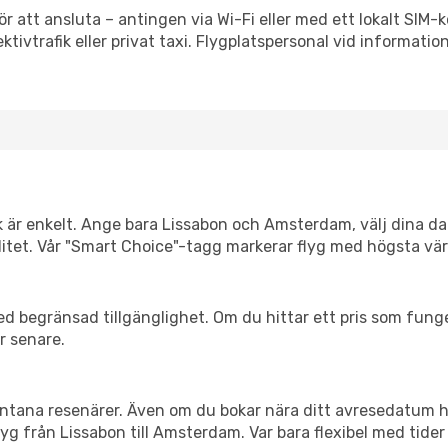
 att ansluta – antingen via Wi-Fi eller med ett lokalt SIM-k
ektivtrafik eller privat taxi. Flygplatspersonal vid informatio
nk är enkelt. Ange bara Lissabon och Amsterdam, välj dina dat
xibilitet. Vår "Smart Choice"-tagg markerar flyg med högsta vä
d begränsad tillgänglighet. Om du hittar ett pris som funger
r senare.
spontana resenärer. Även om du bokar nära ditt avresedatum 
yg från Lissabon till Amsterdam. Var bara flexibel med tider 