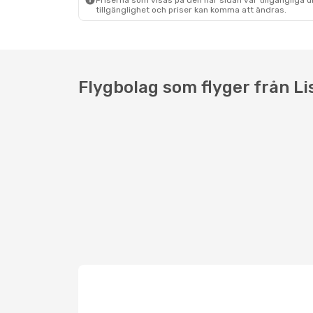
Priserna som visas på den här sidan var tillgängliga 
tillgänglighet och priser kan komma att ändras.
Flygbolag som flyger från L