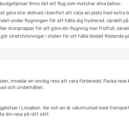
udgetpriser finns det ett flyg som matchar dina behov.
et göra stor skillnad i komfort att välja en plats med extr
det under flygningen för att hålla dig hydrerad, särskilt på 
ler öronproppar för att göra din flygning mer fridfull, särski
 gör stretchövningar i stolen för att hålla blodet flödande p
itiden, innebär en smidig resa att vara förberedd. Packa rese 
nad och underhållen.
flygplatser i Lissabon. Var och en är välutrustad med transpo
ta din resa på rätt sätt.