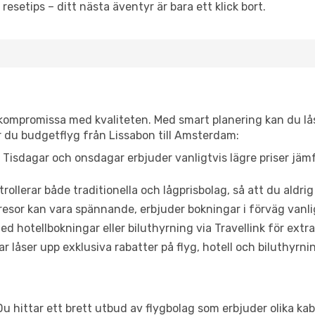
resetips – ditt nästa äventyr är bara ett klick bort.
t kompromissa med kvaliteten. Med smart planering kan du l
r du budgetflyg från Lissabon till Amsterdam:
Tisdagar och onsdagar erbjuder vanligtvis lägre priser jäm
trollerar både traditionella och lågprisbolag, så att du aldrig
or kan vara spännande, erbjuder bokningar i förväg vanligtv
d hotellbokningar eller biluthyrning via Travellink för extra
låser upp exklusiva rabatter på flyg, hotell och biluthyrnin
u hittar ett brett utbud av flygbolag som erbjuder olika kab