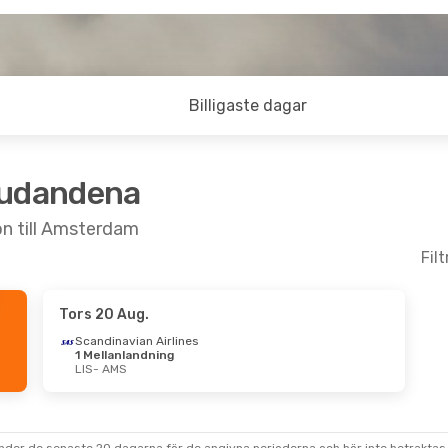
Billigaste dagar
judandena
on till Amsterdam
Fil
Tors 20 Aug.
 Sön 4 Okt.
Sön 16 Aug.
- Ons 19 Aug.
Scandinavian Airlines
1 Mellanlandning
irlines
Direkt
Klm Royal Dutch Airlines
LIS
- AMS
Direkt
irlines
Direkt
LIS
- AMS
Transavia Airlines
Direkt
AMS
- LIS