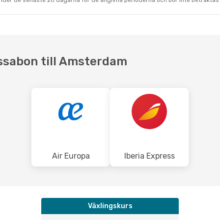
under de senaste 20 dagarna för de angivna perioderna och bör inte betraktas 
issabon till Amsterdam
Air Europa
Iberia Express
Växlingskurs