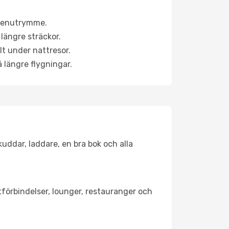
a benutrymme.
längre sträckor.
lt under nattresor.
å längre flygningar.
kuddar, laddare, en bra bok och alla
rtförbindelser, lounger, restauranger och