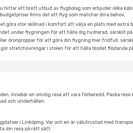
u hittar ett brett utbud av flygbolag som erbjuder olika kab
udgetpriser finns det ett flyg som matchar dina behov.
et göra stor skillnad i komfort att välja en plats med extr
det under flygningen för att hålla dig hydrerad, särskilt på 
ler öronproppar för att göra din flygning mer fridfull, särski
 gör stretchövningar i stolen för att hålla blodet flödande p
itiden, innebär en smidig resa att vara förberedd. Packa rese 
nad och underhållen.
flygplatser i Linköping. Var och en är välutrustad med transp
ta din resa på rätt sätt.