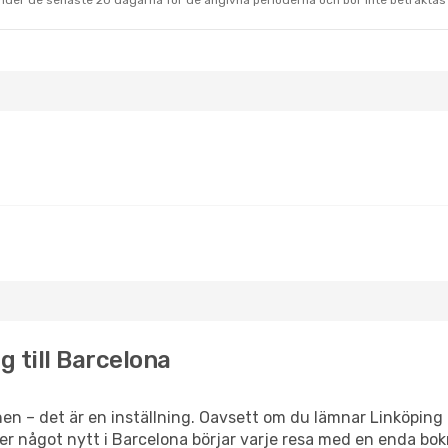
under de senaste 20 dagarna för de angivna perioderna och bör inte betraktas 
 Sep.
- Tors 24 Sep.
Klm Royal Dutch Airlines
anlandning
CN
Klm Royal Dutch Airlines
anlandning
LPI
g till Barcelona
en – det är en inställning. Oavsett om du lämnar Linköping 
eller något nytt i Barcelona börjar varje resa med en enda bok