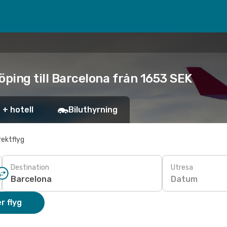
öping till Barcelona från 1653 SEK
 + hotell
Biluthyrning
rektflyg
Destination
Utresa
Datum
r flyg