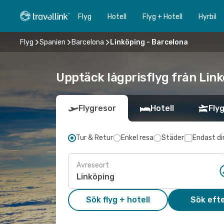
Flyg
Hotell
Flyg + Hotell
Hyrbil
Flyg
Spanien
Barcelona
Linköping - Barcelona
Upptäck lågprisflyg från Link
Flygresor
Hotell
Flyg
Tur & Retur
Enkel resa
Städer
Endast di
Avreseort
Sök flyg + hotell
Sök efte