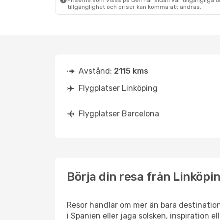
Priserna som visas på den här sidan var tillgängliga 
tillgänglighet och priser kan komma att ändras.
Fre 4 Sep.
- Fre 11 Sep.
Tors 17
Klm Royal Dutch Airlines
1 Mellanlandning
1 Mell
LPI
- BCN
LPI
- B
Klm Royal Dutch Airlines
1 Mellanlandning
1 Mell
BCN
- LPI
BCN
- 
Avstånd:
2115 kms
Flygplatser Linköping
Flygplatser Barcelona
Börja din resa från Linköpin
Resor handlar om mer än bara destination
i Spanien eller jaga solsken, inspiration 