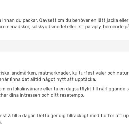
innan du packar. Oavsett om du behöver en lätt jacka eller 
romenadskor, solskyddsmedel eller ett paraply, beroende p
riska landmärken, matmarknader, kulturfestivaler och natur
när finns det alltid något nytt att upptäcka.
en lokalinvånare eller ta en dagsutflykt till närliggande st
har dina intressen och ditt resetempo.
nst 3 till 5 dagar. Detta ger dig tillräckligt med tid för at
.