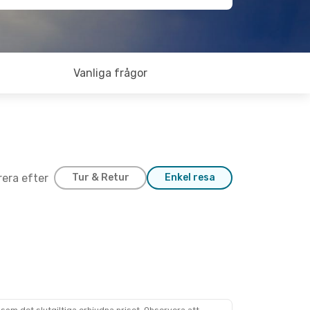
Vanliga frågor
trera efter
Tur & Retur
Enkel resa
 8 Okt.
Klm Royal Dutch Airlines
Klm Royal Dutch Airlines