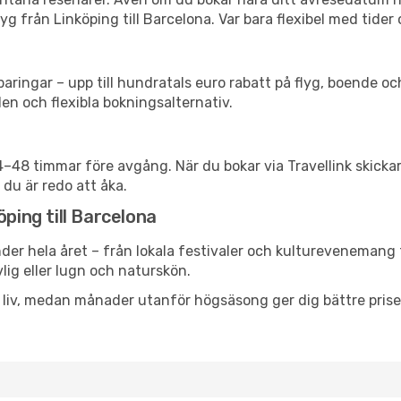
g från Linköping till Barcelona. Var bara flexibel med tider 
ringar – upp till hundratals euro rabatt på flyg, boende o
en och flexibla bokningsalternativ.
24–48 timmar före avgång. När du bokar via Travellink skick
 du är redo att åka.
öping till Barcelona
der hela året – från lokala festivaler och kulturevenemang t
vlig eller lugn och naturskön.
h liv, medan månader utanför högsäsong ger dig bättre pris