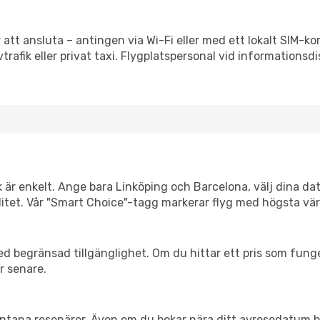
 att ansluta – antingen via Wi-Fi eller med ett lokalt SIM-kor
vtrafik eller privat taxi. Flygplatspersonal vid informationsdi
k är enkelt. Ange bara Linköping och Barcelona, välj dina dat
xibilitet. Vår "Smart Choice"-tagg markerar flyg med högsta vä
d begränsad tillgänglighet. Om du hittar ett pris som funger
r senare.
spontana resenärer. Även om du bokar nära ditt avresedatum 