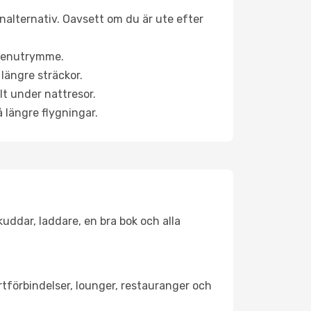
inalternativ. Oavsett om du är ute efter
a benutrymme.
längre sträckor.
lt under nattresor.
å längre flygningar.
kuddar, laddare, en bra bok och alla
ortförbindelser, lounger, restauranger och