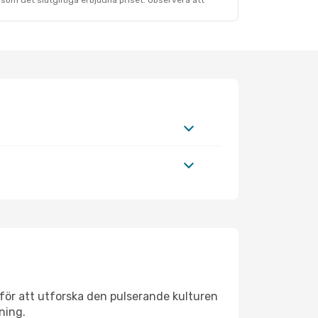
som det slutgiltiga erbjudna priset. Observera att
för att utforska den pulserande kulturen
ning.