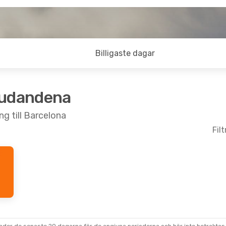
Billigaste dagar
judandena
ng till Barcelona
Fil
p.
- Fre 4 Sep.
Tors 1 Okt.
- Tors
Klm Royal Dutch Airlines
anlandning
1 Mellanlandning
CN
LPI
- BCN
Klm Royal Dutch Airlines
anlandning
1 Mellanlandning
LPI
BCN
- LPI