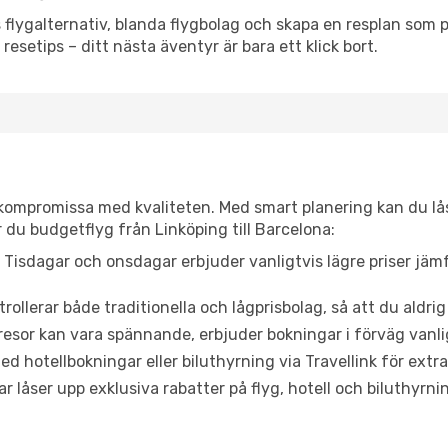
flygalternativ, blanda flygbolag och skapa en resplan som pa
resetips – ditt nästa äventyr är bara ett klick bort.
t kompromissa med kvaliteten. Med smart planering kan du l
 du budgetflyg från Linköping till Barcelona:
Tisdagar och onsdagar erbjuder vanligtvis lägre priser jäm
trollerar både traditionella och lågprisbolag, så att du aldrig
or kan vara spännande, erbjuder bokningar i förväg vanligtv
d hotellbokningar eller biluthyrning via Travellink för extra
låser upp exklusiva rabatter på flyg, hotell och biluthyrnin