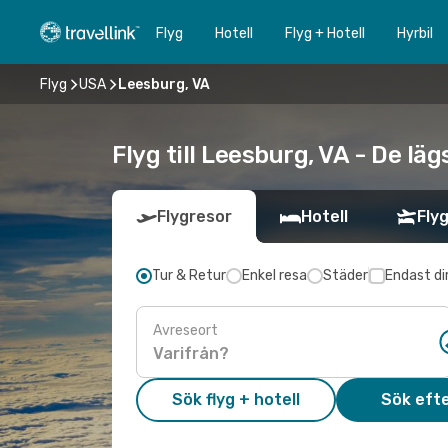
Flyg
Hotell
Flyg + Hotell
Hyrbil
Flyg
USA
Leesburg, VA
Flyg till Leesburg, VA - De lä
Flygresor
Hotell
Flyg
Tur & Retur
Enkel resa
Städer
Endast di
Avreseort
Sök flyg + hotell
Sök efte