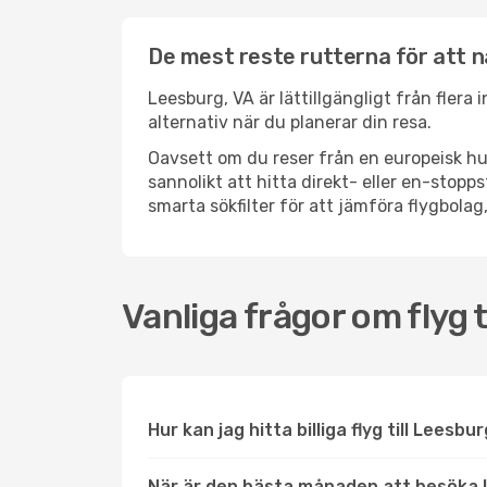
De mest reste rutterna för att n
Leesburg, VA är lättillgängligt från flera
alternativ när du planerar din resa.
Oavsett om du reser från en europeisk hu
sannolikt att hitta direkt- eller en-sto
smarta sökfilter för att jämföra flygbolag,
Vanliga frågor om flyg t
Hur kan jag hitta billiga flyg till Leesbu
När är den bästa månaden att besöka 