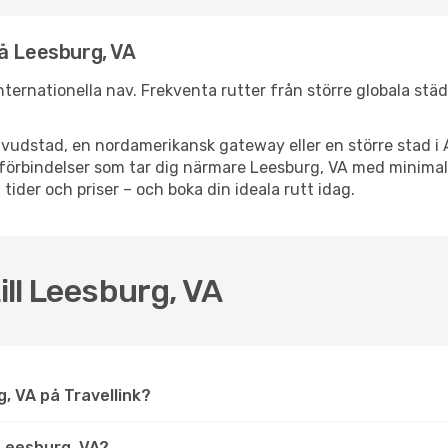
å Leesburg, VA
 internationella nav. Frekventa rutter från större globala stä
vudstad, en nordamerikansk gateway eller en större stad i 
ppsförbindelser som tar dig närmare Leesburg, VA med minima
 tider och priser – och boka din ideala rutt idag.
ill Leesburg, VA
rg, VA på Travellink?
Leesburg, VA?