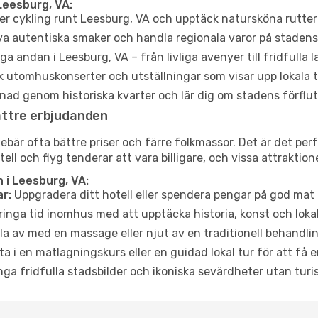
Leesburg, VA:
er cykling runt Leesburg, VA och upptäck natursköna rutter
a autentiska smaker och handla regionala varor på stade
a andan i Leesburg, VA – från livliga avenyer till fridfulla 
 utomhuskonserter och utställningar som visar upp lokala t
ad genom historiska kvarter och lär dig om stadens förflut
ättre erbjudanden
är ofta bättre priser och färre folkmassor. Det är det perfe
tell och flyg tenderar att vara billigare, och vissa attraktio
 i Leesburg, VA:
r:
Uppgradera ditt hotell eller spendera pengar på god mat m
ringa tid inomhus med att upptäcka historia, konst och lokal
a av med en massage eller njut av en traditionell behandlin
ta i en matlagningskurs eller en guidad lokal tur för att få
ga fridfulla stadsbilder och ikoniska sevärdheter utan turistt