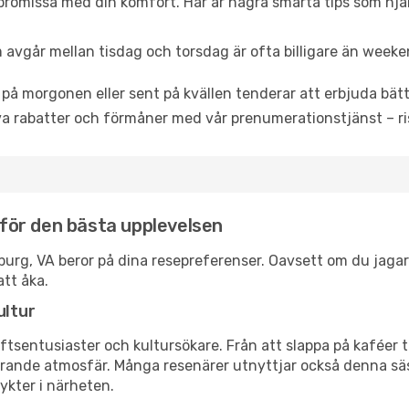
promissa med din komfort. Här är några smarta tips som hjälper
 avgår mellan tisdag och torsdag är ofta billigare än weeke
 på morgonen eller sent på kvällen tenderar att erbjuda bätt
a rabatter och förmåner med vår prenumerationstjänst – risk
A för den bästa upplevelsen
eesburg, VA beror på dina resepreferenser. Oavsett om du jag
att åka.
ultur
tsentusiaster och kultursökare. Från att slappa på kaféer till
erande atmosfär. Många resenärer utnyttjar också denna säs
ykter i närheten.