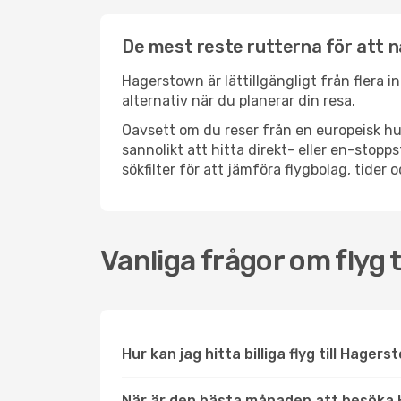
De mest reste rutterna för att 
Hagerstown är lättillgängligt från flera i
alternativ när du planerar din resa.
Oavsett om du reser från en europeisk hu
sannolikt att hitta direkt- eller en-sto
sökfilter för att jämföra flygbolag, tider 
Vanliga frågor om flyg 
Hur kan jag hitta billiga flyg till Hager
När är den bästa månaden att besöka