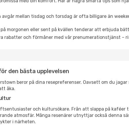
promissa med din komfort. Här är några smarta tips som hjälper
 avgår mellan tisdag och torsdag är ofta billigare än weeke
 på morgonen eller sent på kvällen tenderar att erbjuda bätt
a rabatter och förmåner med vår prenumerationstjänst – risk
 för den bästa upplevelsen
agerstown beror på dina resepreferenser. Oavsett om du jaga
att åka.
ultur
tsentusiaster och kultursökare. Från att slappa på kaféer till
erande atmosfär. Många resenärer utnyttjar också denna säs
ykter i närheten.