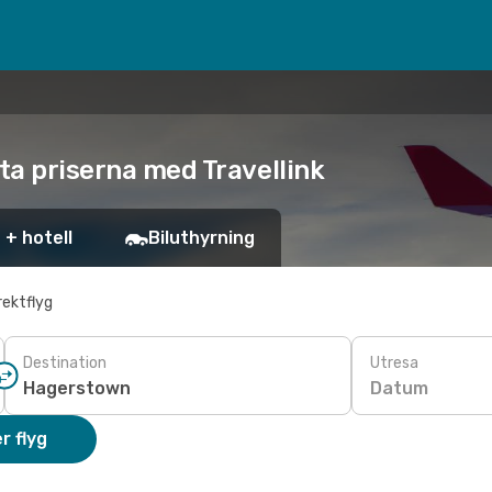
sta priserna med Travellink
 + hotell
Biluthyrning
rektflyg
Destination
Utresa
Datum
r flyg