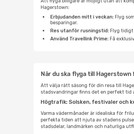
Att flyga billigare är möjligt utan att kom
Hagerstown:
Erbjudanden mitt i veckan:
Flyg som
besparingar.
Res utanför rusningstid:
Flyg tidigt
Använd Travellink Prime:
Få exklusiv
När du ska flyga till Hagerstown
Att välja rätt säsong för din resa till H
stadsvandringar finns det en perfekt tid 
Högtrafik: Solsken, festivaler och k
Varma vädermånader är idealiska för friluf
perfekta tiden att njuta av stadens puls
stadsdelar, landmärken och naturliga utfl