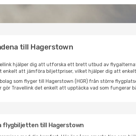
ndena till Hagerstown
llink hjälper dig att utforska ett brett utbud av flygaltern
et enkelt att jämföra biljettpriser, vilket hjälper dig att enke
lygbolag som flyger till Hagerstown (HGR) från större flygpla
r gör Travellink det enkelt att upptäcka vad som fungerar bä
 flygbiljetten till Hagerstown