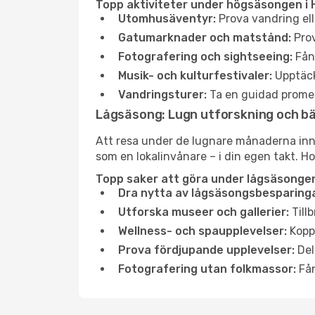
Topp aktiviteter under högsäsongen i
Utomhusäventyr:
Prova vandring ell
Gatumarknader och matstånd:
Prov
Fotografering och sightseeing:
Fång
Musik- och kulturfestivaler:
Upptäck
Vandringsturer:
Ta en guidad promen
Lågsäsong: Lugn utforskning och b
Att resa under de lugnare månaderna inneb
som en lokalinvånare – i din egen takt. Ho
Topp saker att göra under lågsäsonge
Dra nytta av lågsäsongsbesparinga
Utforska museer och gallerier:
Tillb
Wellness- och spaupplevelser:
Koppl
Prova fördjupande upplevelser:
Del
Fotografering utan folkmassor:
Fån