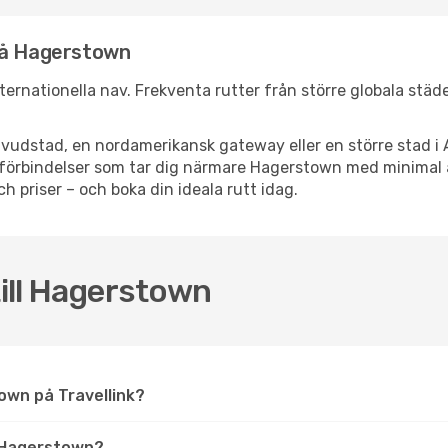
nå Hagerstown
nternationella nav. Frekventa rutter från större globala städ
vudstad, en nordamerikansk gateway eller en större stad i 
ppsförbindelser som tar dig närmare Hagerstown med minimal
och priser – och boka din ideala rutt idag.
till Hagerstown
stown på Travellink?
 Hagerstown?