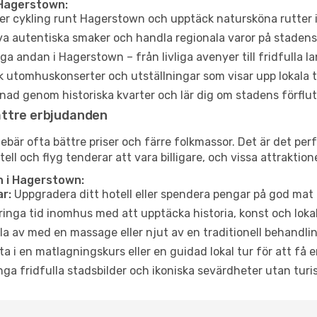
 Hagerstown:
er cykling runt Hagerstown och upptäck natursköna rutter 
a autentiska smaker och handla regionala varor på stade
a andan i Hagerstown – från livliga avenyer till fridfulla l
 utomhuskonserter och utställningar som visar upp lokala t
ad genom historiska kvarter och lär dig om stadens förflut
ättre erbjudanden
är ofta bättre priser och färre folkmassor. Det är det perf
tell och flyg tenderar att vara billigare, och vissa attraktio
n i Hagerstown:
r:
Uppgradera ditt hotell eller spendera pengar på god mat m
ringa tid inomhus med att upptäcka historia, konst och lokal
a av med en massage eller njut av en traditionell behandlin
ta i en matlagningskurs eller en guidad lokal tur för att få
ga fridfulla stadsbilder och ikoniska sevärdheter utan turistt