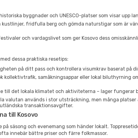
istoriska byggnader och UNESCO-platser som visar upp land
kustlinjer, fridfulla berg och gömda naturstigar som är vä
festivaler och vardagslivet som ger Kosovo dess omisskännli
g med dessa praktiska resetips:
gheten på ditt pass och kontrollera visumkrav baserat på din
 kollektivtrafik, samåkningsappar eller lokal biluthyrning o
till det lokala klimatet och aktiviteterna – lager fungerar 
la valutan används i stor utsträckning, men många platser
 utländska transaktionsavgifter.
na till Kosovo
de på säsong och evenemang som händer lokalt. Toppresetide
fta innebär bättre priser och färre folkmassor.