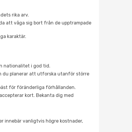
ets rika arv.
rda att våga sig bort från de upptrampade
ga karaktär.
 nationalitet i god tid.
m du planerar att utforska utanför större
bäst för föränderliga förhållanden.
 accepterar kort. Bekanta dig med
r innebär vanligtvis högre kostnader,