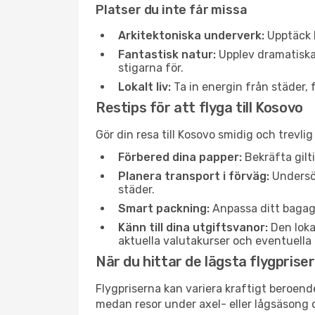
Platser du inte får missa
Arkitektoniska underverk:
Upptäck h
Fantastisk natur:
Upplev dramatiska 
stigarna för.
Lokalt liv:
Ta in energin från städer, 
Restips för att flyga till Kosovo
Gör din resa till Kosovo smidig och trevli
Förbered dina papper:
Bekräfta gilti
Planera transport i förväg:
Undersök
städer.
Smart packning:
Anpassa ditt bagage 
Känn till dina utgiftsvanor:
Den loka
aktuella valutakurser och eventuella
När du hittar de lägsta flygpriser
Flygpriserna kan variera kraftigt beroen
medan resor under axel- eller lågsäsong o