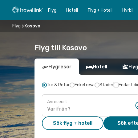
Flyg
Hotell
Flyg + Hotell
Hyrbil
Flyg
Kosovo
Flyg till Kosovo
Flygresor
Hotell
Flyg
Tur & Retur
Enkel resa
Städer
Endast di
Avreseort
Sök flyg + hotell
Sök efte