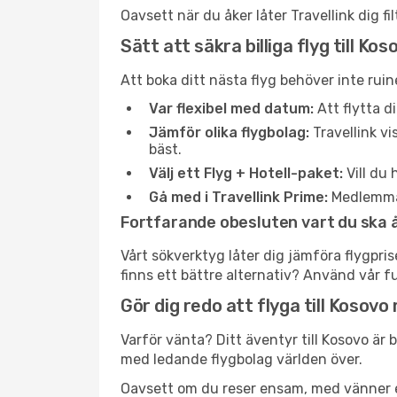
Oavsett när du åker låter Travellink dig fi
Sätt att säkra billiga flyg till Kos
Att boka ditt nästa flyg behöver inte ruin
Var flexibel med datum:
Att flytta d
Jämför olika flygbolag:
Travellink vi
bäst.
Välj ett Flyg + Hotell-paket:
Vill du 
Gå med i Travellink Prime:
Medlemmar 
Fortfarande obesluten vart du ska 
Vårt sökverktyg låter dig jämföra flygpris
finns ett bättre alternativ? Använd vår f
Gör dig redo att flyga till Kosovo
Varför vänta? Ditt äventyr till Kosovo är b
med ledande flygbolag världen över.
Oavsett om du reser ensam, med vänner elle