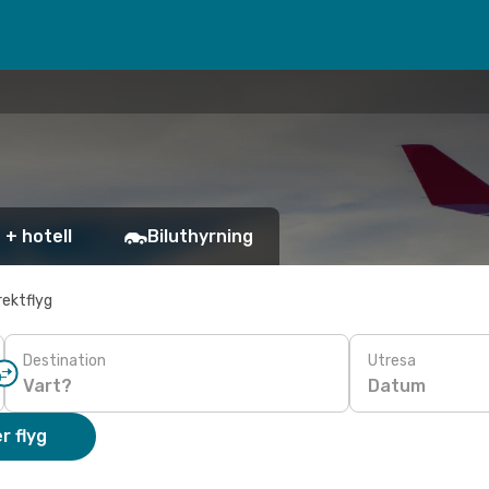
 + hotell
Biluthyrning
rektflyg
Destination
Utresa
Datum
r flyg