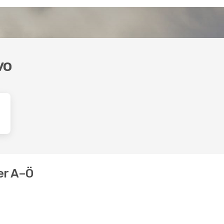
vo
er A–Ö