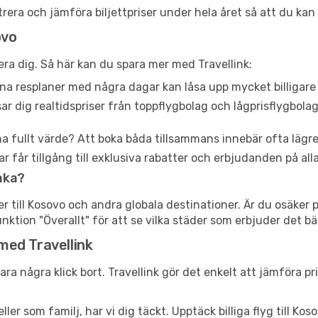
ltrera och jämföra biljettpriser under hela året så att du kan
ovo
era dig. Så här kan du spara mer med Travellink:
ina resplaner med några dagar kan låsa upp mycket billigare 
sar dig realtidspriser från toppflygbolag och lågprisflygbola
ha fullt värde? Att boka båda tillsammans innebär ofta lägr
får tillgång till exklusiva rabatter och erbjudanden på alla
åka?
er till Kosovo och andra globala destinationer. Är du osäker 
unktion "Överallt" för att se vilka städer som erbjuder det b
 med Travellink
ara några klick bort. Travellink gör det enkelt att jämföra pri
r som familj, har vi dig täckt. Upptäck billiga flyg till Kos