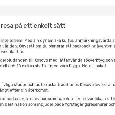
resa på ett enkelt sätt
är inte ensam. Med sin dynamiska kultur, anmärkningsvärda s
a världen. Oavsett om du planerar ett backpackingäventyr, e
sestilar här.
ygerbjudanden till Kosovo med lättanvända sökverktyg och fl
ell och få extra rabatter med våra Flyg + Hotell-paket.
livliga städer och autentiska traditioner, Kosovo levererar 
ångt efter din återkomst.
märken, njuter av panoramautsikt eller provar lokala rätter
 en destination som inbjuder både förstagångsresenärer oc