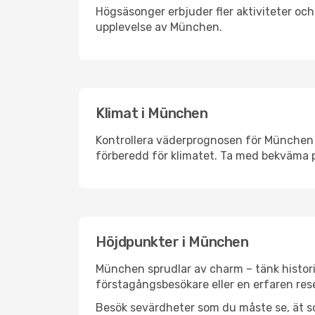
Högsäsonger erbjuder fler aktiviteter oc
upplevelse av München.
Klimat i München
Kontrollera väderprognosen för München i
förberedd för klimatet. Ta med bekväma p
Höjdpunkter i München
München sprudlar av charm – tänk histori
förstagångsbesökare eller en erfaren rese
Besök sevärdheter som du måste se, ät som 