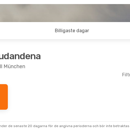
Billigaste dagar
judandena
ill München
Fil
under de senaste 20 dagarna för de angivna perioderna och bör inte betraktas 