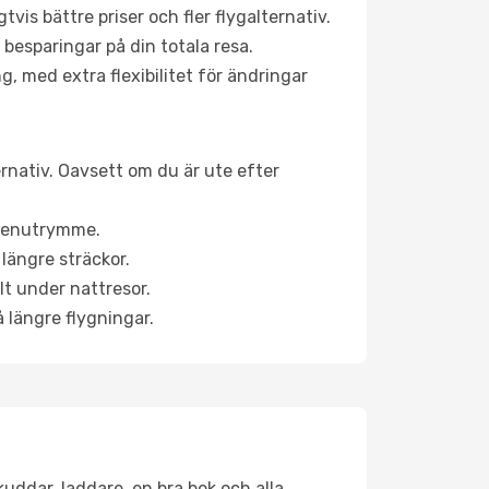
is bättre priser och fler flygalternativ.
 besparingar på din totala resa.
g, med extra flexibilitet för ändringar
ernativ. Oavsett om du är ute efter
a benutrymme.
längre sträckor.
lt under nattresor.
å längre flygningar.
kuddar, laddare, en bra bok och alla