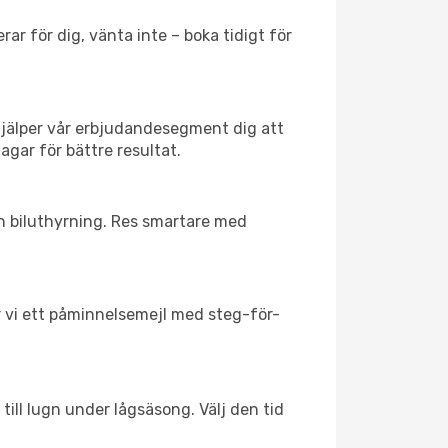
ar för dig, vänta inte – boka tidigt för
hjälper vår erbjudandesegment dig att
agar för bättre resultat.
ch biluthyrning. Res smartare med
ar vi ett påminnelsemejl med steg-för-
till lugn under lågsäsong. Välj den tid