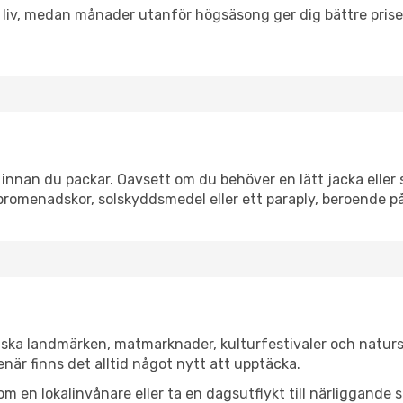
h liv, medan månader utanför högsäsong ger dig bättre pris
nnan du packar. Oavsett om du behöver en lätt jacka eller s
romenadskor, solskyddsmedel eller ett paraply, beroende p
ska landmärken, matmarknader, kulturfestivaler och naturs
när finns det alltid något nytt att upptäcka.
en lokalinvånare eller ta en dagsutflykt till närliggande st