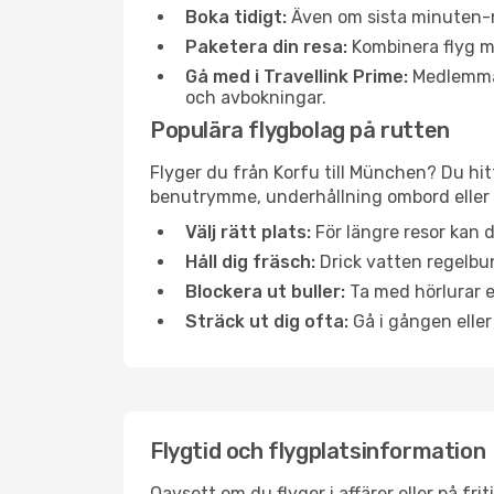
Boka tidigt:
Även om sista minuten-res
Paketera din resa:
Kombinera flyg me
Gå med i Travellink Prime:
Medlemmar 
och avbokningar.
Populära flygbolag på rutten
Flyger du från Korfu till München? Du hit
benutrymme, underhållning ombord eller b
Välj rätt plats:
För längre resor kan d
Håll dig fräsch:
Drick vatten regelbun
Blockera ut buller:
Ta med hörlurar el
Sträck ut dig ofta:
Gå i gången eller
Flygtid och flygplatsinformation
Oavsett om du flyger i affärer eller på fr