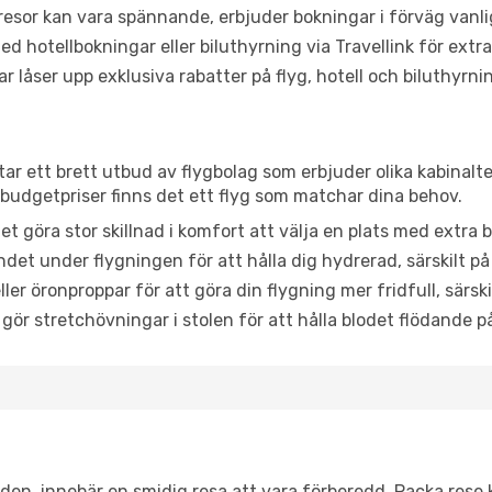
or kan vara spännande, erbjuder bokningar i förväg vanligtv
d hotellbokningar eller biluthyrning via Travellink för extra
låser upp exklusiva rabatter på flyg, hotell och biluthyrnin
tar ett brett utbud av flygbolag som erbjuder olika kabinalt
udgetpriser finns det ett flyg som matchar dina behov.
et göra stor skillnad i komfort att välja en plats med extr
det under flygningen för att hålla dig hydrerad, särskilt på 
ler öronproppar för att göra din flygning mer fridfull, särski
 gör stretchövningar i stolen för att hålla blodet flödande p
itiden, innebär en smidig resa att vara förberedd. Packa rese 