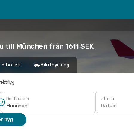
u till München från 1611 SEK
 + hotell
Biluthyrning
rektflyg
Destination
Utresa
Datum
r flyg