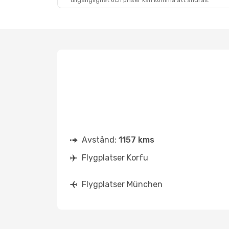
tillgänglighet och priser kan komma att ändras.
Avstånd:
1157 kms
Flygplatser Korfu
Flygplatser München