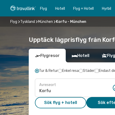
Flyg
Hotell
Flyg + Hotell
Hyrbil
Flyg
Tyskland
München
Korfu - München
Upptäck lågprisflyg från Korf
Flygresor
Hotell
Flyg
Tur & Retur
Enkel resa
Städer
Endast di
Avreseort
Sök flyg + hotell
Sök efte