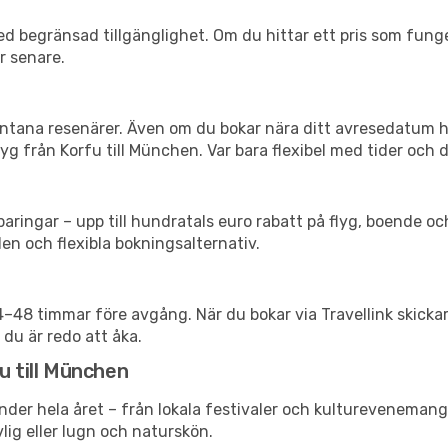
d begränsad tillgänglighet. Om du hittar ett pris som funger
r senare.
spontana resenärer. Även om du bokar nära ditt avresedatum 
g från Korfu till München. Var bara flexibel med tider och d
ringar – upp till hundratals euro rabatt på flyg, boende o
en och flexibla bokningsalternativ.
24–48 timmar före avgång. När du bokar via Travellink skick
 du är redo att åka.
u till München
nder hela året – från lokala festivaler och kulturevenemang 
vlig eller lugn och naturskön.