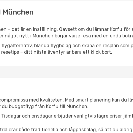
ill München
en – det är en inställning. Oavsett om du lämnar Korfu för 
eller något nytt i München börjar varje resa med en enda bokn
flygalternativ, blanda flygbolag och skapa en resplan som pa
resetips – ditt nästa äventyr är bara ett klick bort.
t kompromissa med kvaliteten. Med smart planering kan du l
r du budgetflyg från Korfu till München:
Tisdagar och onsdagar erbjuder vanligtvis lägre priser jäm
trollerar både traditionella och lågprisbolag, så att du aldrig