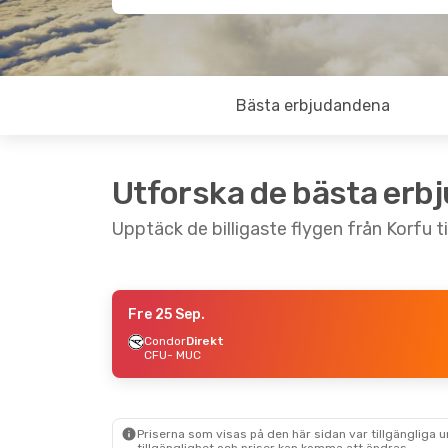
Bästa erbjudandena
Utforska de bästa erb
Upptäck de billigaste flygen från Korfu t
Fre 25 Sep.
Lör 12 Sep.
- Lör 19 Sep.
Condor
Direkt
CFU
- MUC
Lufthansa
Direkt
CFU
- MUC
Austrian Airlines
1 Mellanlandning
MUC
- CFU
Priserna som visas på den här sidan var tillgängliga 