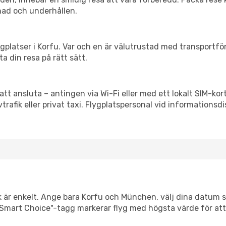
nad och underhållen.
flygplatser i Korfu. Var och en är välutrustad med transportf
ta din resa på rätt sätt.
tt ansluta – antingen via Wi-Fi eller med ett lokalt SIM-kort
vtrafik eller privat taxi. Flygplatspersonal vid informationsdi
k är enkelt. Ange bara Korfu och München, välj dina datum så 
Vår "Smart Choice"-tagg markerar flyg med högsta värde för at