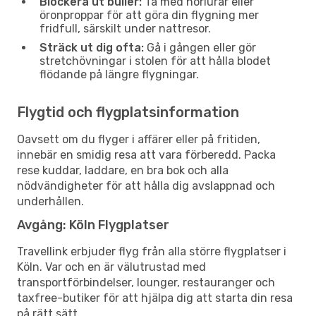
Blockera ut buller:
Ta med hörlurar eller
öronproppar för att göra din flygning mer
fridfull, särskilt under nattresor.
Sträck ut dig ofta:
Gå i gången eller gör
stretchövningar i stolen för att hålla blodet
flödande på längre flygningar.
Flygtid och flygplatsinformation
Oavsett om du flyger i affärer eller på fritiden,
innebär en smidig resa att vara förberedd. Packa
rese kuddar, laddare, en bra bok och alla
nödvändigheter för att hålla dig avslappnad och
underhållen.
Avgång: Köln Flygplatser
Travellink erbjuder flyg från alla större flygplatser i
Köln. Var och en är välutrustad med
transportförbindelser, lounger, restauranger och
taxfree-butiker för att hjälpa dig att starta din resa
på rätt sätt.