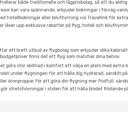
trollerar både traditionella och lågprisbolag, så att du aldrig
or kan vara spännande, erbjuder bokningar i förväg vanligtv
d hotellbokningar eller biluthyrning via Travellink för extra
låser upp exklusiva rabatter på flyg, hotell och biluthyrnin
ttar ett brett utbud av flygbolag som erbjuder olika kabinal
udgetpriser finns det ett flyg som matchar dina behov.
et göra stor skillnad i komfort att välja en plats med extr
det under flygningen för att hålla dig hydrerad, särskilt på 
ler öronproppar för att göra din flygning mer fridfull, särski
 gör stretchövningar i stolen för att hålla blodet flödande p