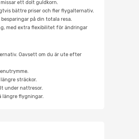
 missar ett dolt guldkorn.
is bättre priser och fler flygalternativ.
 besparingar på din totala resa.
g, med extra flexibilitet för ändringar
ternativ. Oavsett om du är ute efter
a benutrymme.
längre sträckor.
lt under nattresor.
å längre flygningar.