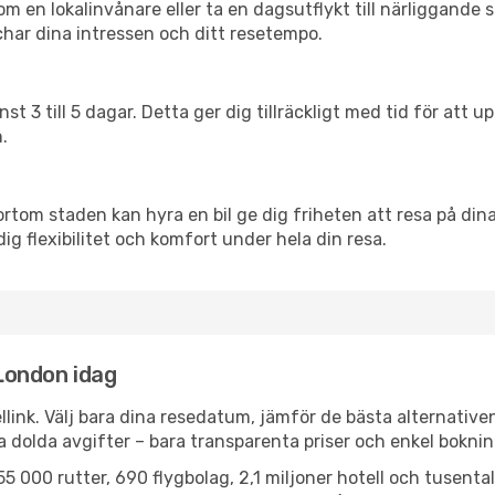
en lokalinvånare eller ta en dagsutflykt till närliggande st
har dina intressen och ditt resetempo.
nst 3 till 5 dagar. Detta ger dig tillräckligt med tid för at
.
ortom staden kan hyra en bil ge dig friheten att resa på dina 
dig flexibilitet och komfort under hela din resa.
 London idag
llink. Välj bara dina resedatum, jämför de bästa alternative
ga dolda avgifter – bara transparenta priser och enkel boknin
5 000 rutter, 690 flygbolag, 2,1 miljoner hotell och tusenta