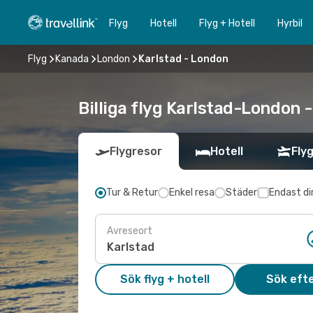
Flyg
Hotell
Flyg + Hotell
Hyrbil
Flyg
Kanada
London
Karlstad - London
Billiga flyg Karlstad-London -
Flygresor
Hotell
Flyg
Tur & Retur
Enkel resa
Städer
Endast di
Avreseort
Sök flyg + hotell
Sök efte