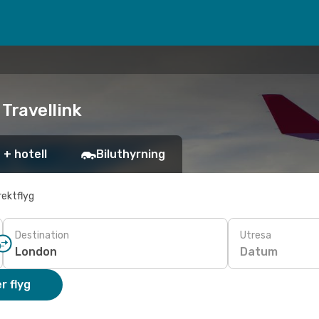
 Travellink
 + hotell
Biluthyrning
rektflyg
Destination
Utresa
Datum
r flyg