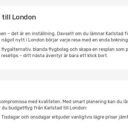
 till London
n – det är en inställning. Oavsett om du lämnar Karlstad fö
er något nytt i London börjar varje resa med en enda bokning
flygalternativ, blanda flygbolag och skapa en resplan som pa
resetips – ditt nästa äventyr är bara ett klick bort.
t kompromissa med kvaliteten. Med smart planering kan du l
 du budgetflyg från Karlstad till London:
Tisdagar och onsdagar erbjuder vanligtvis lägre priser jäm