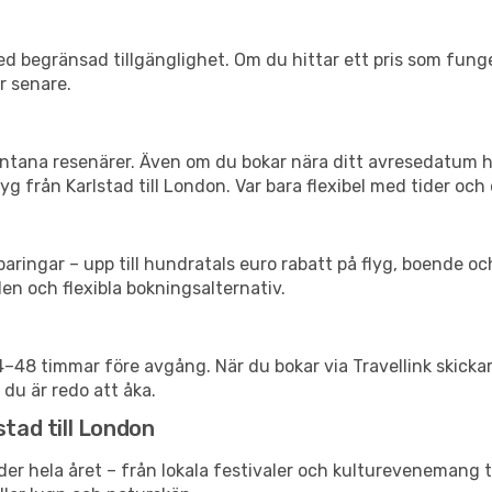
d begränsad tillgänglighet. Om du hittar ett pris som funger
r senare.
spontana resenärer. Även om du bokar nära ditt avresedatum 
g från Karlstad till London. Var bara flexibel med tider och 
ringar – upp till hundratals euro rabatt på flyg, boende o
en och flexibla bokningsalternativ.
24–48 timmar före avgång. När du bokar via Travellink skick
 du är redo att åka.
stad till London
er hela året – från lokala festivaler och kulturevenemang ti