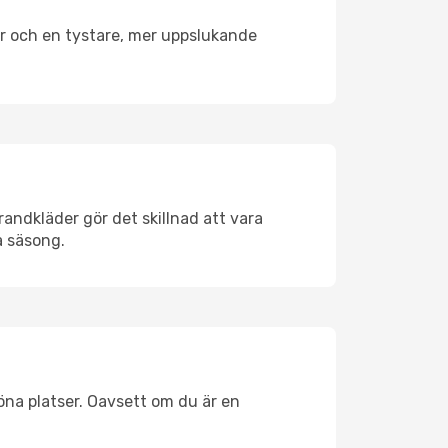
er och en tystare, mer uppslukande
andkläder gör det skillnad att vara
å säsong.
na platser. Oavsett om du är en