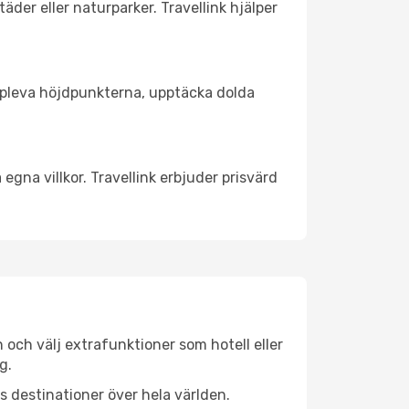
äder eller naturparker. Travellink hjälper
t uppleva höjdpunkterna, upptäcka dolda
egna villkor. Travellink erbjuder prisvärd
n och välj extrafunktioner som hotell eller
g.
ls destinationer över hela världen.