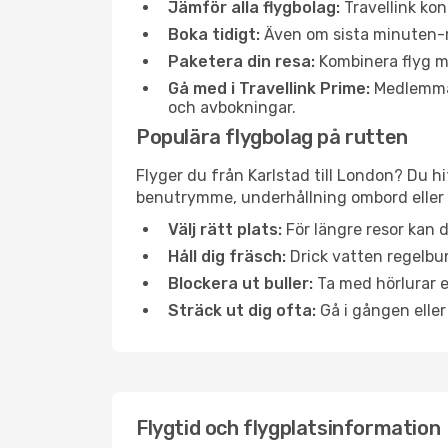
Jämför alla flygbolag:
Travellink kon
Boka tidigt:
Även om sista minuten-res
Paketera din resa:
Kombinera flyg me
Gå med i Travellink Prime:
Medlemmar 
och avbokningar.
Populära flygbolag på rutten
Flyger du från Karlstad till London? Du hi
benutrymme, underhållning ombord eller b
Välj rätt plats:
För längre resor kan d
Håll dig fräsch:
Drick vatten regelbun
Blockera ut buller:
Ta med hörlurar el
Sträck ut dig ofta:
Gå i gången eller
Flygtid och flygplatsinformation