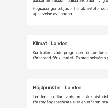
passar din resestil: pulserande och livlig 
Högsäsonger erbjuder fler aktiviteter oc
upplevelse av London.
Klimat i London
Kontrollera väderprognosen för London inn
förberedd för klimatet. Ta med bekväma p
Höjdpunkter i London
London sprudlar av charm – tänk historis
förstagångsbesökare eller en erfaren rese