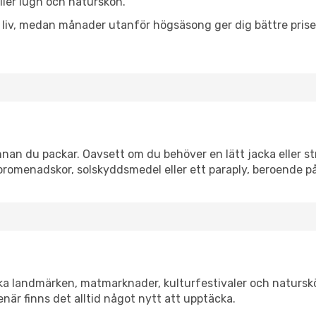
eller lugn och naturskön.
h liv, medan månader utanför högsäsong ger dig bättre pris
an du packar. Oavsett om du behöver en lätt jacka eller str
romenadskor, solskyddsmedel eller ett paraply, beroende p
ka landmärken, matmarknader, kulturfestivaler och naturskö
när finns det alltid något nytt att upptäcka.