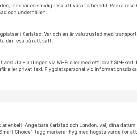
itiden, innebär en smidig resa att vara förberedd. Packa rese 
nad och underhållen.
flygplatser i Karlstad. Var och en är välutrustad med transpo
ta din resa på rätt sätt.
t ansluta – antingen via Wi-Fi eller med ett lokalt SIM-kort.
afik eller privat taxi. Flygplatspersonal vid informationsdiska
k är enkelt. Ange bara Karlstad och London, välj dina datum så
Vår "Smart Choice"-tagg markerar flyg med högsta värde för at