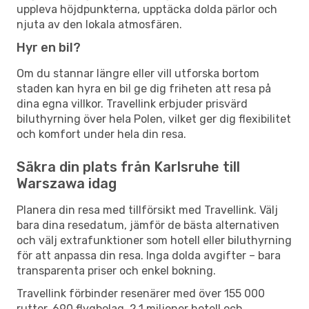
uppleva höjdpunkterna, upptäcka dolda pärlor och
njuta av den lokala atmosfären.
Hyr en bil?
Om du stannar längre eller vill utforska bortom
staden kan hyra en bil ge dig friheten att resa på
dina egna villkor. Travellink erbjuder prisvärd
biluthyrning över hela Polen, vilket ger dig flexibilitet
och komfort under hela din resa.
Säkra din plats från Karlsruhe till
Warszawa idag
Planera din resa med tillförsikt med Travellink. Välj
bara dina resedatum, jämför de bästa alternativen
och välj extrafunktioner som hotell eller biluthyrning
för att anpassa din resa. Inga dolda avgifter – bara
transparenta priser och enkel bokning.
Travellink förbinder resenärer med över 155 000
rutter, 690 flygbolag, 2,1 miljoner hotell och