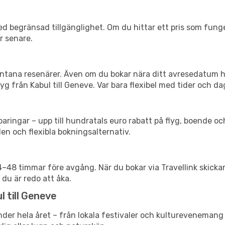
d begränsad tillgänglighet. Om du hittar ett pris som funger
r senare.
spontana resenärer. Även om du bokar nära ditt avresedatum 
g från Kabul till Geneve. Var bara flexibel med tider och dag
ringar – upp till hundratals euro rabatt på flyg, boende o
en och flexibla bokningsalternativ.
24–48 timmar före avgång. När du bokar via Travellink skick
 du är redo att åka.
l till Geneve
der hela året – från lokala festivaler och kulturevenemang t