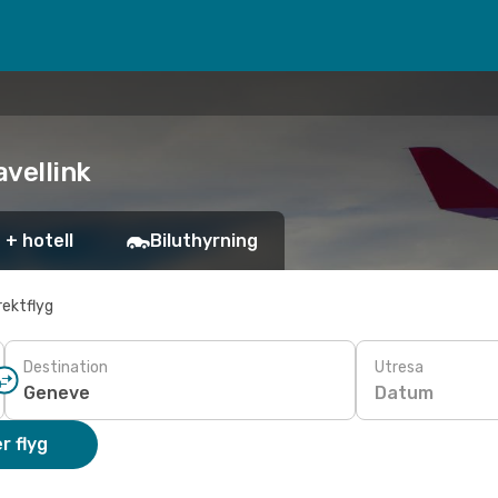
avellink
 + hotell
Biluthyrning
rektflyg
Destination
Utresa
Datum
r flyg