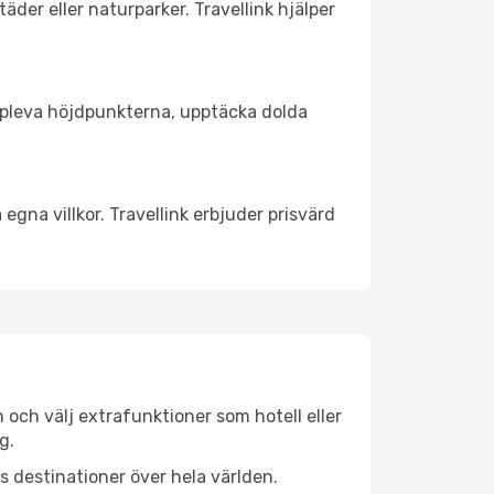
äder eller naturparker. Travellink hjälper
t uppleva höjdpunkterna, upptäcka dolda
egna villkor. Travellink erbjuder prisvärd
n och välj extrafunktioner som hotell eller
g.
ls destinationer över hela världen.