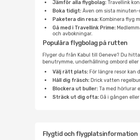
Jämför alla flygbolag:
Travellink kon
Boka tidigt:
Även om sista minuten-res
Paketera din resa:
Kombinera flyg me
Gå med i Travellink Prime:
Medlemmar 
och avbokningar.
Populära flygbolag på rutten
Flyger du från Kabul till Geneve? Du hitta
benutrymme, underhållning ombord eller b
Välj rätt plats:
För längre resor kan d
Håll dig fräsch:
Drick vatten regelbun
Blockera ut buller:
Ta med hörlurar el
Sträck ut dig ofta:
Gå i gången eller
Flygtid och flygplatsinformation