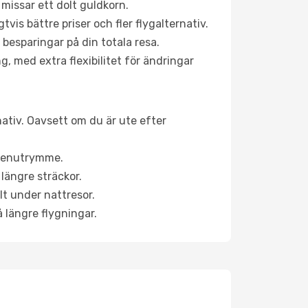
 missar ett dolt guldkorn.
is bättre priser och fler flygalternativ.
 besparingar på din totala resa.
g, med extra flexibilitet för ändringar
nativ. Oavsett om du är ute efter
a benutrymme.
längre sträckor.
lt under nattresor.
å längre flygningar.