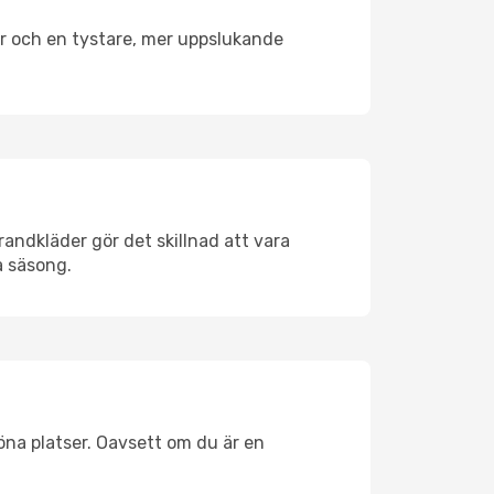
er och en tystare, mer uppslukande
andkläder gör det skillnad att vara
å säsong.
na platser. Oavsett om du är en