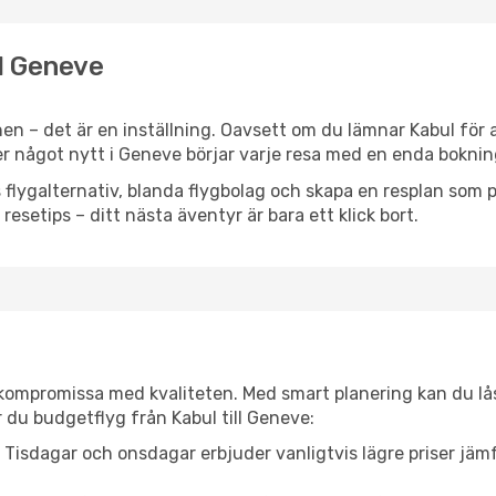
ll Geneve
en – det är en inställning. Oavsett om du lämnar Kabul för 
ler något nytt i Geneve börjar varje resa med en enda boknin
flygalternativ, blanda flygbolag och skapa en resplan som pa
resetips – ditt nästa äventyr är bara ett klick bort.
t kompromissa med kvaliteten. Med smart planering kan du l
 du budgetflyg från Kabul till Geneve:
Tisdagar och onsdagar erbjuder vanligtvis lägre priser jäm