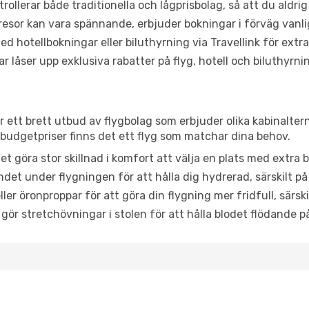
trollerar både traditionella och lågprisbolag, så att du aldrig
or kan vara spännande, erbjuder bokningar i förväg vanligtv
d hotellbokningar eller biluthyrning via Travellink för extra
låser upp exklusiva rabatter på flyg, hotell och biluthyrnin
r ett brett utbud av flygbolag som erbjuder olika kabinalter
udgetpriser finns det ett flyg som matchar dina behov.
et göra stor skillnad i komfort att välja en plats med extr
det under flygningen för att hålla dig hydrerad, särskilt på 
ler öronproppar för att göra din flygning mer fridfull, särski
 gör stretchövningar i stolen för att hålla blodet flödande p