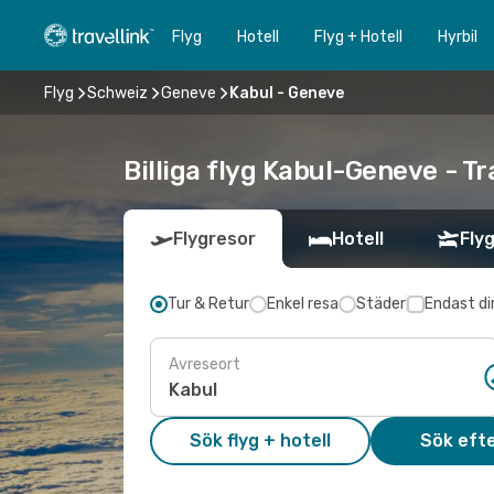
Flyg
Hotell
Flyg + Hotell
Hyrbil
Flyg
Schweiz
Geneve
Kabul - Geneve
Billiga flyg Kabul-Geneve - Tr
Flygresor
Hotell
Flyg
Tur & Retur
Enkel resa
Städer
Endast di
Avreseort
Sök flyg + hotell
Sök efte