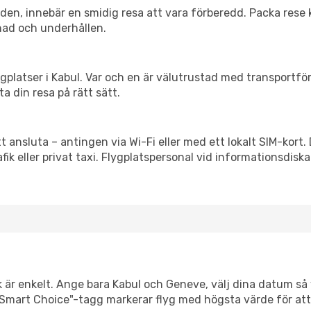
itiden, innebär en smidig resa att vara förberedd. Packa rese 
nad och underhållen.
flygplatser i Kabul. Var och en är välutrustad med transportf
ta din resa på rätt sätt.
t ansluta – antingen via Wi-Fi eller med ett lokalt SIM-kort.
afik eller privat taxi. Flygplatspersonal vid informationsdiska
k är enkelt. Ange bara Kabul och Geneve, välj dina datum så vi
Vår "Smart Choice"-tagg markerar flyg med högsta värde för at