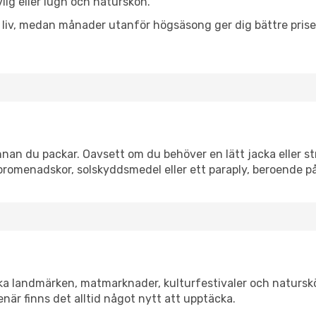
vlig eller lugn och naturskön.
h liv, medan månader utanför högsäsong ger dig bättre pris
an du packar. Oavsett om du behöver en lätt jacka eller str
romenadskor, solskyddsmedel eller ett paraply, beroende p
ka landmärken, matmarknader, kulturfestivaler och naturskö
när finns det alltid något nytt att upptäcka.