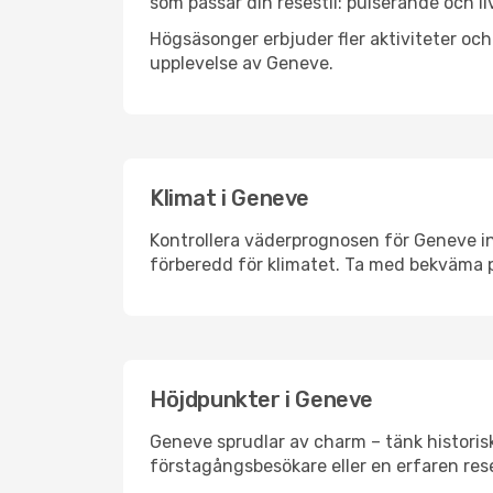
som passar din resestil: pulserande och li
Högsäsonger erbjuder fler aktiviteter oc
upplevelse av Geneve.
Klimat i Geneve
Kontrollera väderprognosen för Geneve inn
förberedd för klimatet. Ta med bekväma p
Höjdpunkter i Geneve
Geneve sprudlar av charm – tänk historis
förstagångsbesökare eller en erfaren rese