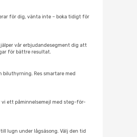
ar för dig, vänta inte – boka tidigt för
hjälper vår erbjudandesegment dig att
ar för bättre resultat.
ch biluthyrning. Res smartare med
ar vi ett påminnelsemejl med steg-för-
ill lugn under lågsäsong. Välj den tid