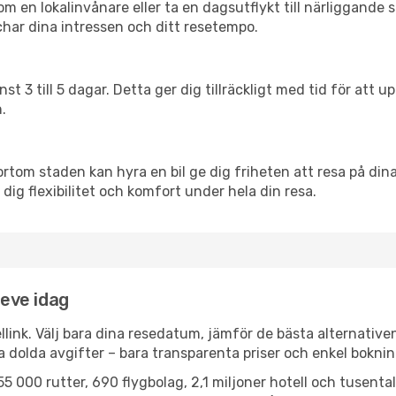
en lokalinvånare eller ta en dagsutflykt till närliggande st
har dina intressen och ditt resetempo.
nst 3 till 5 dagar. Detta ger dig tillräckligt med tid för at
.
ortom staden kan hyra en bil ge dig friheten att resa på dina 
 dig flexibilitet och komfort under hela din resa.
neve idag
llink. Välj bara dina resedatum, jämför de bästa alternative
ga dolda avgifter – bara transparenta priser och enkel boknin
5 000 rutter, 690 flygbolag, 2,1 miljoner hotell och tusenta