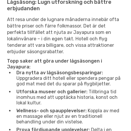
Lågsäsong: Lugn utforskning och bättre
erbjudanden
Att resa under de lugnare månaderna innebär ofta
bättre priser och färre folkmassor. Det är det
perfekta tillfället att njuta av Jayapura som en
lokalinvånare – i din egen takt. Hotell och flyg
tenderar att vara billigare, och vissa attraktioner
erbjuder säsongsrabatter.
Topp saker att göra under lågsäsongen i
Jayapura:
Dra nytta av lågsäsongsbesparingar:
Uppgradera ditt hotell eller spendera pengar på
god mat med det du sparar på flygbiljetter.
Utforska museer och gallerier:
Tillbringa tid
inomhus med att upptäcka historia, konst och
lokal kultur.
Wellness- och spaupplevelser:
Koppla av med
en massage eller njut av en traditionell
behandling under din vistelse.
Prova fördjupande upplevelser:
Delta i en