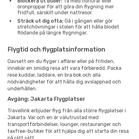
Blockera ut buller:
Ta med hörlurar eller
öronproppar för att göra din flygning mer
fridfull, särskilt under nattresor.
Sträck ut dig ofta:
Gå i gången eller gör
stretchövningar i stolen för att hålla blodet
flödande på längre flygningar.
Flygtid och flygplatsinformation
Oavsett om du flyger i affärer eller på fritiden,
innebär en smidig resa att vara förberedd. Packa
rese kuddar, laddare, en bra bok och alla
nödvändigheter för att hålla dig avslappnad och
underhållen.
Avgång: Jakarta Flygplatser
Travellink erbjuder flyg från alla större flygplatser i
Jakarta. Var och en är välutrustad med
transportförbindelser, lounger, restauranger och
taxfree-butiker för att hjälpa dig att starta din resa
på rätt sätt.