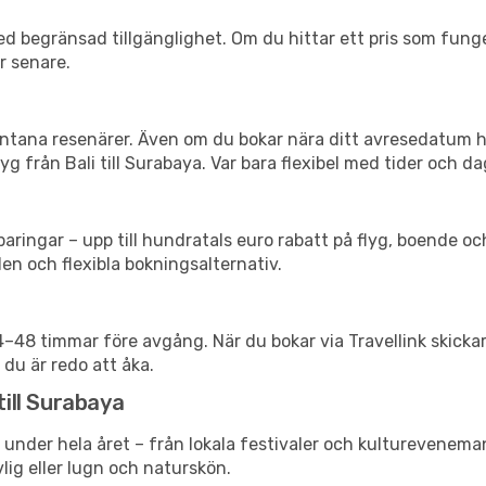
d begränsad tillgänglighet. Om du hittar ett pris som funger
r senare.
spontana resenärer. Även om du bokar nära ditt avresedatum 
g från Bali till Surabaya. Var bara flexibel med tider och dag
ringar – upp till hundratals euro rabatt på flyg, boende o
en och flexibla bokningsalternativ.
24–48 timmar före avgång. När du bokar via Travellink skick
 du är redo att åka.
till Surabaya
 under hela året – från lokala festivaler och kultureveneman
vlig eller lugn och naturskön.