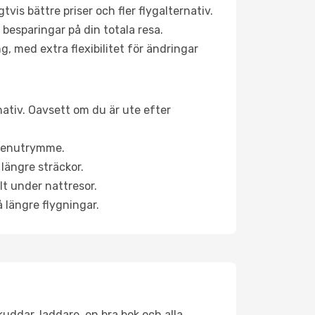
is bättre priser och fler flygalternativ.
 besparingar på din totala resa.
g, med extra flexibilitet för ändringar
nativ. Oavsett om du är ute efter
a benutrymme.
längre sträckor.
lt under nattresor.
å längre flygningar.
kuddar, laddare, en bra bok och alla