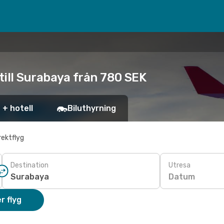
 till Surabaya från 780 SEK
 + hotell
Biluthyrning
rektflyg
Destination
Utresa
Datum
r flyg