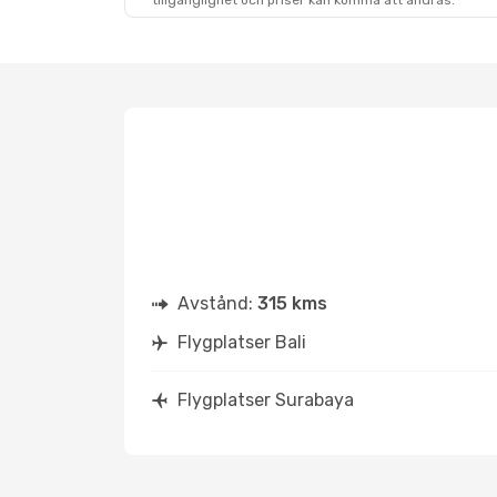
tillgänglighet och priser kan komma att ändras.
Avstånd:
315 kms
Flygplatser Bali
Flygplatser Surabaya