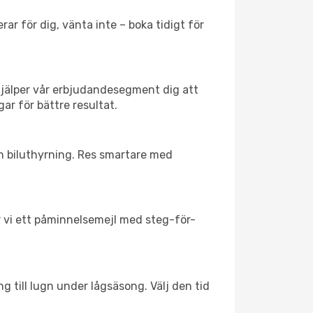
ar för dig, vänta inte – boka tidigt för
hjälper vår erbjudandesegment dig att
ar för bättre resultat.
ch biluthyrning. Res smartare med
ar vi ett påminnelsemejl med steg-för-
g till lugn under lågsäsong. Välj den tid