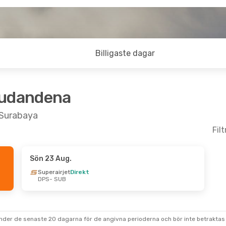
Billigaste dagar
judandena
l Surabaya
Fil
Sön 23 Aug.
Superairjet
Direkt
DPS
- SUB
under de senaste 20 dagarna för de angivna perioderna och bör inte betraktas 