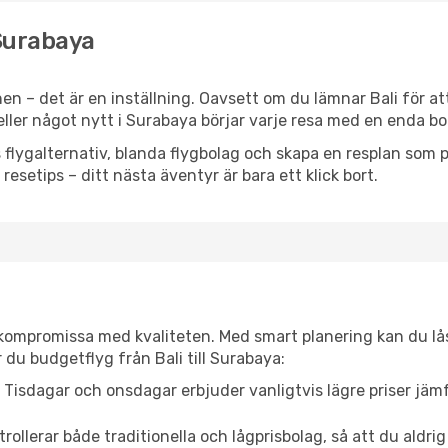
 Surabaya
n – det är en inställning. Oavsett om du lämnar Bali för at
 eller något nytt i Surabaya börjar varje resa med en enda b
flygalternativ, blanda flygbolag och skapa en resplan som pa
resetips – ditt nästa äventyr är bara ett klick bort.
t kompromissa med kvaliteten. Med smart planering kan du l
 du budgetflyg från Bali till Surabaya:
Tisdagar och onsdagar erbjuder vanligtvis lägre priser jäm
trollerar både traditionella och lågprisbolag, så att du aldrig