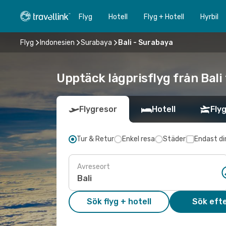
Flyg
Hotell
Flyg + Hotell
Hyrbil
Flyg
Indonesien
Surabaya
Bali - Surabaya
Upptäck lågprisflyg från Bali
Flygresor
Hotell
Flyg
Tur & Retur
Enkel resa
Städer
Endast di
Avreseort
Sök flyg + hotell
Sök efte