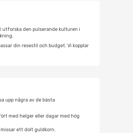
t utforska den pulserande kulturen i
okning.
ssar din resestil och budget. Vi kopplar
åsa upp några av de bästa
fört med helger eller dagar med hög
 missar ett dolt guldkorn.