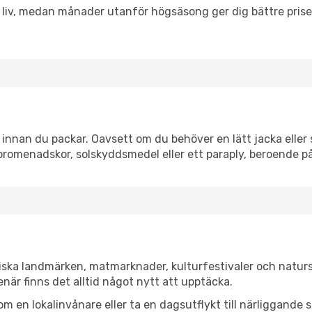
h liv, medan månader utanför högsäsong ger dig bättre pris
nnan du packar. Oavsett om du behöver en lätt jacka eller s
romenadskor, solskyddsmedel eller ett paraply, beroende p
iska landmärken, matmarknader, kulturfestivaler och naturs
när finns det alltid något nytt att upptäcka.
en lokalinvånare eller ta en dagsutflykt till närliggande st