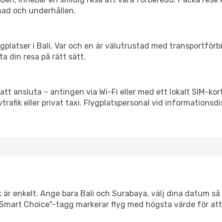
nad och underhållen.
flygplatser i Bali. Var och en är välutrustad med transportför
ta din resa på rätt sätt.
att ansluta – antingen via Wi-Fi eller med ett lokalt SIM-kort
vtrafik eller privat taxi. Flygplatspersonal vid informationsdi
 är enkelt. Ange bara Bali och Surabaya, välj dina datum så v
Vår "Smart Choice"-tagg markerar flyg med högsta värde för at