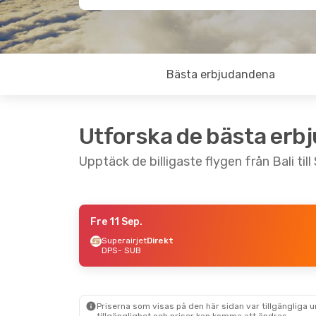
Bästa erbjudandena
Utforska de bästa erb
Upptäck de billigaste flygen från Bali til
Fre 11 Sep.
Tors 27 Aug.
- Sön 30 Aug.
Superairjet
Direkt
DPS
- SUB
Superairjet
Direkt
DPS
- SUB
Superairjet
Direkt
SUB
- DPS
Priserna som visas på den här sidan var tillgängliga 