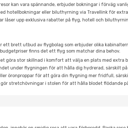
or kan vara spännande, erbjuder bokningar i förväg vanligtv
d hotellbokningar eller biluthyrning via Travellink för extra
låser upp exklusiva rabatter på flyg, hotell och biluthyrnin
ar ett brett utbud av flygbolag som erbjuder olika kabinalter
udgetpriser finns det ett flyg som matchar dina behov.
et göra stor skillnad i komfort att välja en plats med extr
det under flygningen för att hålla dig hydrerad, särskilt på 
ler öronproppar för att göra din flygning mer fridfull, särski
 gör stretchövningar i stolen för att hålla blodet flödande p
itiden, innebär en smidig resa att vara förberedd. Packa rese 