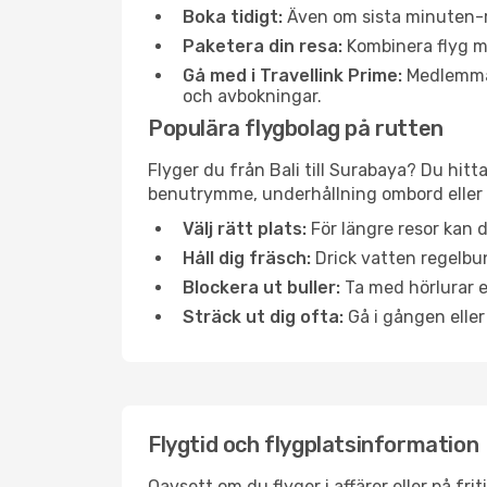
Boka tidigt:
Även om sista minuten-res
Paketera din resa:
Kombinera flyg me
Gå med i Travellink Prime:
Medlemmar 
och avbokningar.
Populära flygbolag på rutten
Flyger du från Bali till Surabaya? Du hitt
benutrymme, underhållning ombord eller b
Välj rätt plats:
För längre resor kan d
Håll dig fräsch:
Drick vatten regelbun
Blockera ut buller:
Ta med hörlurar el
Sträck ut dig ofta:
Gå i gången eller
Flygtid och flygplatsinformation
Oavsett om du flyger i affärer eller på fr