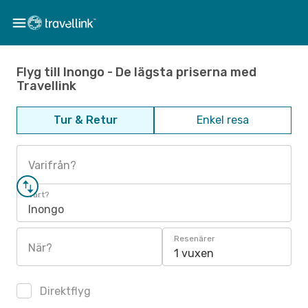
Flyg till Inongo - De lägsta priserna med
Travellink
Tur & Retur
Enkel resa
Varifrån?
Vart?
Inongo
Resenärer
När?
1 vuxen
Direktflyg