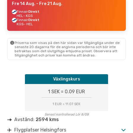
Fre 14 Aug.
- Fre 21 Aug.
Finnair
Direkt
HEL
- KGS
Finnair
Direkt
KGS
- HEL
Priserna som visas på den här sidan var tillgängliga under de
senaste 20 dagarna för de angivna perioderna och bör inte
betraktas som det slutgiltiga erbjudna priset. Observera att
tillgänglighet och priser kan komma att ändras.
Växlingskurs
1 SEK = 0.09 EUR
1 EUR = 11.07 SEK
Senast kontrollerad Lör 8/08
Avstånd:
2594 kms
Flygplatser Helsingfors