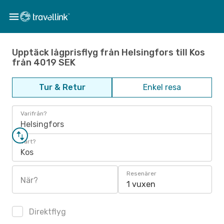
Upptäck lågprisflyg från Helsingfors till Kos
från 4019 SEK
Tur & Retur
Enkel resa
Varifrån?
Helsingfors
Vart?
Kos
Resenärer
När?
1 vuxen
Direktflyg