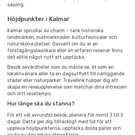
säsong.
Höjdpunkter i Kalmar
Kalmar sprudlar av charm – tänk historiska
landmärken, matmarknader, kulturfestivaler och
natursköna platser. Oavsett om du är en
förstagångsbesökare eller en erfaren resenär finns
det alltid något nytt att upptäcka.
Besök sevärdheter som du måste se, ät som en
lokalinvånare eller ta en dagsutflykt till närliggande
städer eller naturparker. Travellink hjälper dig att
skapa en reseupplevelse som matchar dina intressen
och ditt resetempo.
Hur länge ska du stanna?
För ett väl avrundat besök, planera för minst 3 till 5
dagar. Detta ger dig tillräckligt med tid för att
uppleva höjdpunkterna, upptäcka dolda pärlor och
njuta av den lokala atmosfären.