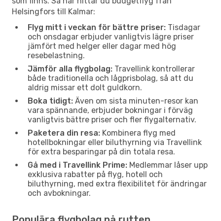
som finns. Så här hittar du budgetflyg från
Helsingfors till Kalmar:
Flyg mitt i veckan för bättre priser:
Tisdagar
och onsdagar erbjuder vanligtvis lägre priser
jämfört med helger eller dagar med hög
resebelastning.
Jämför alla flygbolag:
Travellink kontrollerar
både traditionella och lågprisbolag, så att du
aldrig missar ett dolt guldkorn.
Boka tidigt:
Även om sista minuten-resor kan
vara spännande, erbjuder bokningar i förväg
vanligtvis bättre priser och fler flygalternativ.
Paketera din resa:
Kombinera flyg med
hotellbokningar eller biluthyrning via Travellink
för extra besparingar på din totala resa.
Gå med i Travellink Prime:
Medlemmar låser upp
exklusiva rabatter på flyg, hotell och
biluthyrning, med extra flexibilitet för ändringar
och avbokningar.
Populära flygbolag på rutten