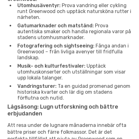
Utomhusäventyr:
Prova vandring eller cykling
runt Greenwood och upptäck natursköna rutter i
närheten.
Gatumarknader och matstånd:
Prova
autentiska smaker och handla regionala varor på
stadens utomhusmarknader.
Fotografering och sightseeing:
Fånga andan i
Greenwood – från livliga avenyer till fridfulla
landskap.
Musik- och kulturfestivaler:
Upptäck
utomhuskonserter och utställningar som visar
upp lokala talanger.
Vandringsturer:
Ta en guidad promenad genom
historiska kvarter och lär dig om stadens
förflutna och nutid.
Lågsäsong: Lugn utforskning och bättre
erbjudanden
Att resa under de lugnare månaderna innebär ofta
bättre priser och färre folkmassor. Det är det
perfekta tillfället att njuta av Greenwood som en