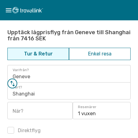
Upptäck lågprisflyg från Geneve till Shanghai
från 7416 SEK
Tur & Retur
Enkel resa
Varifrån?
Geneve
Vart?
Shanghai
Resenärer
När?
1 vuxen
Direktflyg