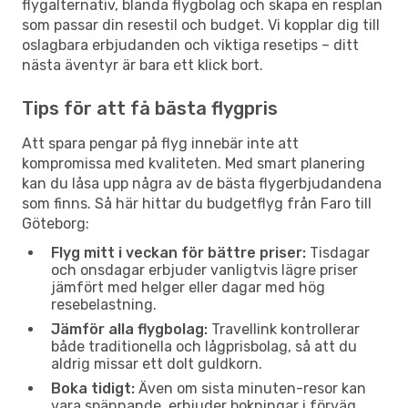
flygalternativ, blanda flygbolag och skapa en resplan
som passar din resestil och budget. Vi kopplar dig till
oslagbara erbjudanden och viktiga resetips – ditt
nästa äventyr är bara ett klick bort.
Tips för att få bästa flygpris
Att spara pengar på flyg innebär inte att
kompromissa med kvaliteten. Med smart planering
kan du låsa upp några av de bästa flygerbjudandena
som finns. Så här hittar du budgetflyg från Faro till
Göteborg:
Flyg mitt i veckan för bättre priser:
Tisdagar
och onsdagar erbjuder vanligtvis lägre priser
jämfört med helger eller dagar med hög
resebelastning.
Jämför alla flygbolag:
Travellink kontrollerar
både traditionella och lågprisbolag, så att du
aldrig missar ett dolt guldkorn.
Boka tidigt:
Även om sista minuten-resor kan
vara spännande, erbjuder bokningar i förväg