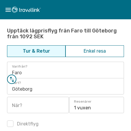
Upptäck lågprisflyg från Faro till Göteborg
från 1092 SEK
Tur & Retur
Enkel resa
Varifrån?
Faro
Vart?
Göteborg
Resenärer
När?
1 vuxen
Direktflyg