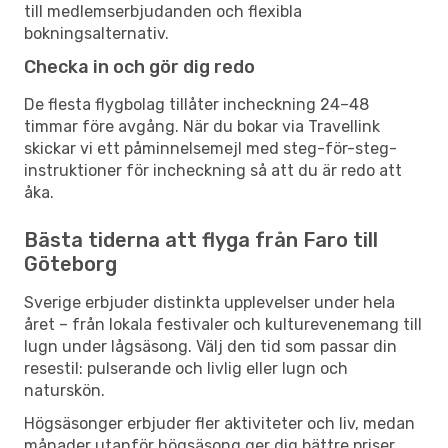
till medlemserbjudanden och flexibla
bokningsalternativ.
Checka in och gör dig redo
De flesta flygbolag tillåter incheckning 24–48
timmar före avgång. När du bokar via Travellink
skickar vi ett påminnelsemejl med steg-för-steg-
instruktioner för incheckning så att du är redo att
åka.
Bästa tiderna att flyga från Faro till
Göteborg
Sverige erbjuder distinkta upplevelser under hela
året – från lokala festivaler och kulturevenemang till
lugn under lågsäsong. Välj den tid som passar din
resestil: pulserande och livlig eller lugn och
naturskön.
Högsäsonger erbjuder fler aktiviteter och liv, medan
månader utanför högsäsong ger dig bättre priser