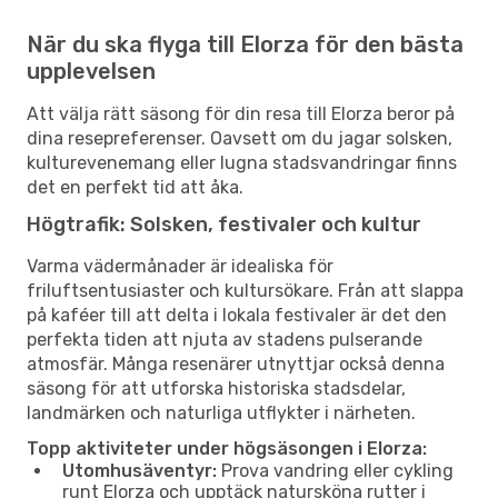
När du ska flyga till Elorza för den bästa
upplevelsen
Att välja rätt säsong för din resa till Elorza beror på
dina resepreferenser. Oavsett om du jagar solsken,
kulturevenemang eller lugna stadsvandringar finns
det en perfekt tid att åka.
Högtrafik: Solsken, festivaler och kultur
Varma vädermånader är idealiska för
friluftsentusiaster och kultursökare. Från att slappa
på kaféer till att delta i lokala festivaler är det den
perfekta tiden att njuta av stadens pulserande
atmosfär. Många resenärer utnyttjar också denna
säsong för att utforska historiska stadsdelar,
landmärken och naturliga utflykter i närheten.
Topp aktiviteter under högsäsongen i Elorza:
Utomhusäventyr:
Prova vandring eller cykling
runt Elorza och upptäck natursköna rutter i