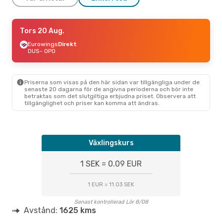
Tors 3 Sep.
Tors 20 Aug.
- Sön 6 Sep.
Ryanair
Eurowings
Direkt
Direkt
DUS
DUS
- OPO
- OPO
Vueling
1 Mellanlandning
OPO
- DUS
Priserna som visas på den här sidan var tillgängliga under de
Sön 23 Aug.
- Ons 26 Aug.
senaste 20 dagarna för de angivna perioderna och bör inte
betraktas som det slutgiltiga erbjudna priset. Observera att
Ryanair
Direkt
tillgänglighet och priser kan komma att ändras.
DUS
- OPO
Eurowings
1 Mellanlandning
OPO
- DUS
Växlingskurs
1 SEK = 0.09 EUR
1 EUR = 11.03 SEK
Senast kontrollerad Lör 8/08
Avstånd:
1625 kms