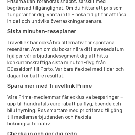
Priserna kan förändras snabbt, särskilt med
begränsad tillgänglighet. Om du hittar ett pris som
fungerar för dig, vänta inte – boka tidigt för att låsa
in det och undvika överraskningar senare.
Sista minuten-reseplaner
Travellink har också bra alternativ för spontana
resenärer. Även om du bokar nära ditt avresedatum
hjälper vår erbjudandesegment dig att hitta
konkurrenskraftiga sista minuten-flyg från
Düsseldorf till Porto. Var bara flexibel med tider och
dagar för bättre resultat.
Spara mer med Travellink Prime
Våra Prime-medlemmar får exklusiva besparingar –
upp till hundratals euro rabatt på flyg, boende och
biluthyrning. Res smartare med prioriterad tillgång
till medlemserbjudanden och flexibla
bokningsalternativ.
Checka in och gör dig redo