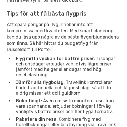
nästa äventyr är bara ett klick bort.
Tips för att få bästa flygpris
Att spara pengar på flyg innebär inte att
kompromissa med kvaliteten. Med smart planering
kan du låsa upp några av de bästa flygerbjudandena
som finns. Så här hittar du budgetflyg från
Düsseldorf till Porto:
Flyg mitt i veckan för bättre priser:
Tisdagar
och onsdagar erbjuder vanligtvis lägre priser
jämfört med helger eller dagar med hög
resebelastning.
Jämför alla flygbolag:
Travellink kontrollerar
både traditionella och lågprisbolag, så att du
aldrig missar ett dolt guldkorn.
Boka tidigt:
Även om sista minuten-resor kan
vara spännande, erbjuder bokningar i förväg
vanligtvis bättre priser och fler flygalternativ.
Paketera din resa:
Kombinera flyg med
hotellbokningar eller biluthyrning via Travellink