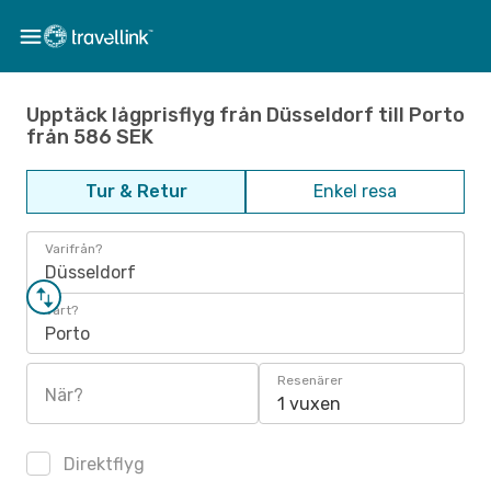
Upptäck lågprisflyg från Düsseldorf till Porto
från 586 SEK
Tur & Retur
Enkel resa
Varifrån?
Düsseldorf
Vart?
Porto
Resenärer
När?
1 vuxen
Direktflyg