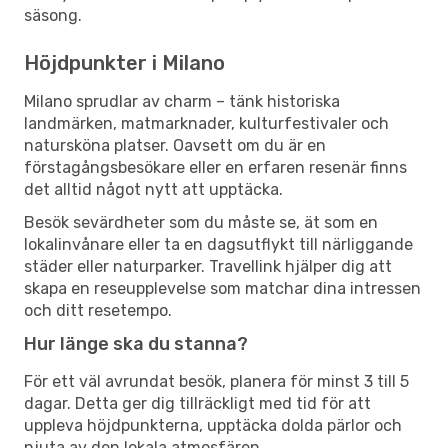
säsong.
Höjdpunkter i Milano
Milano sprudlar av charm – tänk historiska
landmärken, matmarknader, kulturfestivaler och
natursköna platser. Oavsett om du är en
förstagångsbesökare eller en erfaren resenär finns
det alltid något nytt att upptäcka.
Besök sevärdheter som du måste se, ät som en
lokalinvånare eller ta en dagsutflykt till närliggande
städer eller naturparker. Travellink hjälper dig att
skapa en reseupplevelse som matchar dina intressen
och ditt resetempo.
Hur länge ska du stanna?
För ett väl avrundat besök, planera för minst 3 till 5
dagar. Detta ger dig tillräckligt med tid för att
uppleva höjdpunkterna, upptäcka dolda pärlor och
njuta av den lokala atmosfären.