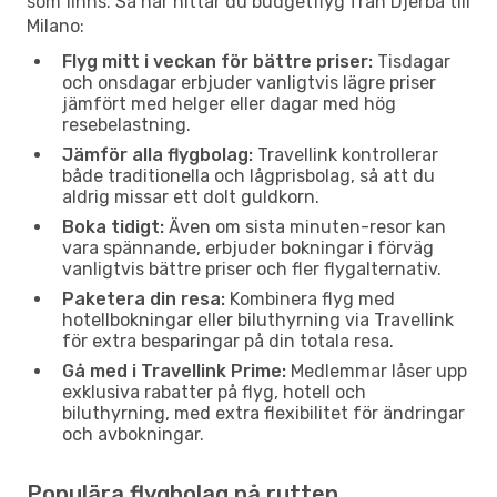
som finns. Så här hittar du budgetflyg från Djerba till
Milano:
Flyg mitt i veckan för bättre priser:
Tisdagar
och onsdagar erbjuder vanligtvis lägre priser
jämfört med helger eller dagar med hög
resebelastning.
Jämför alla flygbolag:
Travellink kontrollerar
både traditionella och lågprisbolag, så att du
aldrig missar ett dolt guldkorn.
Boka tidigt:
Även om sista minuten-resor kan
vara spännande, erbjuder bokningar i förväg
vanligtvis bättre priser och fler flygalternativ.
Paketera din resa:
Kombinera flyg med
hotellbokningar eller biluthyrning via Travellink
för extra besparingar på din totala resa.
Gå med i Travellink Prime:
Medlemmar låser upp
exklusiva rabatter på flyg, hotell och
biluthyrning, med extra flexibilitet för ändringar
och avbokningar.
Populära flygbolag på rutten