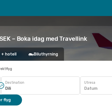
2 SEK – Boka idag med Travellink
 + hotell
Biluthyrning
rektflyg
Destination
Utresa
Datum
r flyg