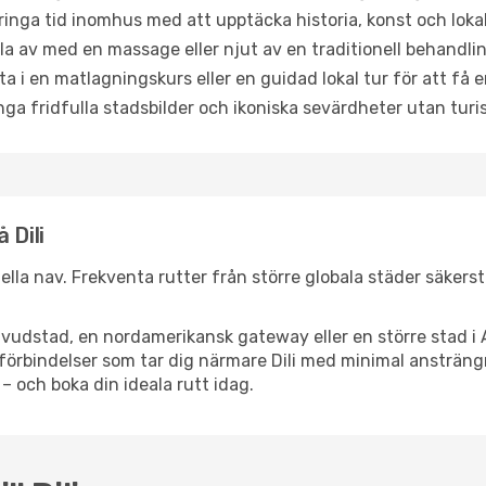
ringa tid inomhus med att upptäcka historia, konst och lokal
a av med en massage eller njut av en traditionell behandlin
ta i en matlagningskurs eller en guidad lokal tur för att få
ga fridfulla stadsbilder och ikoniska sevärdheter utan turistt
 Dili
ionella nav. Frekventa rutter från större globala städer säkers
vudstad, en nordamerikansk gateway eller en större stad i 
psförbindelser som tar dig närmare Dili med minimal ansträng
 – och boka din ideala rutt idag.