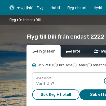
Flyg
Hotell
Flyg + Hotell
Hyrbil
Flyg
Östtimor
Dili
Flyg till Dili från endast 222
Flygresor
Hotell
Flyg
Tur & Retur
Enkel resa
Städer
Endast di
Avreseort
Sök flyg + hotell
Sök efte