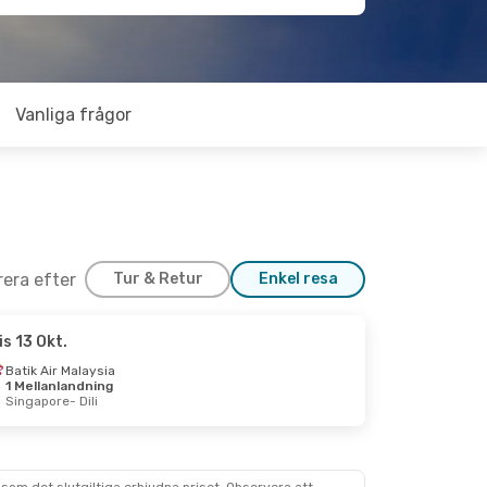
Vanliga frågor
trera efter
Tur & Retur
Enkel resa
is 13 Okt.
Batik Air Malaysia
1 Mellanlandning
Singapore
- Dili