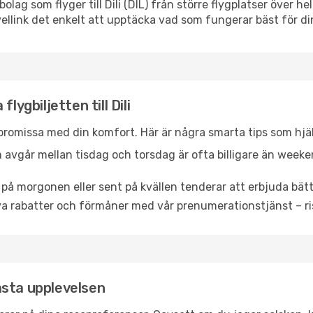
ygbolag som flyger till Dili (DIL) från större flygplatser över
vellink det enkelt att upptäcka vad som fungerar bäst för di
lygbiljetten till Dili
promissa med din komfort. Här är några smarta tips som hjälper 
 avgår mellan tisdag och torsdag är ofta billigare än weeke
 på morgonen eller sent på kvällen tenderar att erbjuda bätt
a rabatter och förmåner med vår prenumerationstjänst – risk
bästa upplevelsen