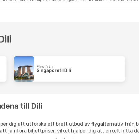
under de senaste 20 dagarna för de angivna perioderna och bör inte betraktas 
ili
Flyg från
Singapore
till
Dili
ena till Dili
jälper dig att utforska ett brett utbud av flygalternativ från
 att jämföra biljettpriser, vilket hjälper dig att enkelt hitta