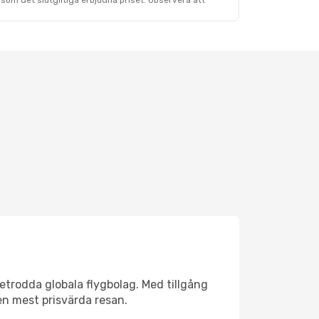
som det slutgiltiga erbjudna priset. Observera att
 betrodda globala flygbolag. Med tillgång
 den mest prisvärda resan.