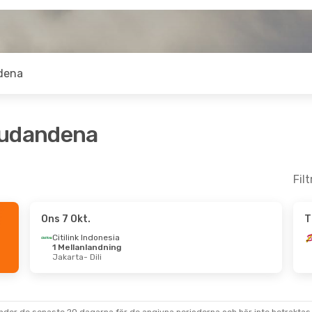
dena
judandena
Fil
Ons 7 Okt.
T
- Fre 16 Okt.
Tis 29 Sep.
- Mån 5 Okt.
Citilink Indonesia
1 Mellanlandning
donesia
Direkt
Batik Air Malaysia
Direkt
Jakarta
- Dili
Kuala Lumpur
- Dili
donesia
Direkt
Batik Air Malaysia
Direkt
Dili
- Kuala Lumpur