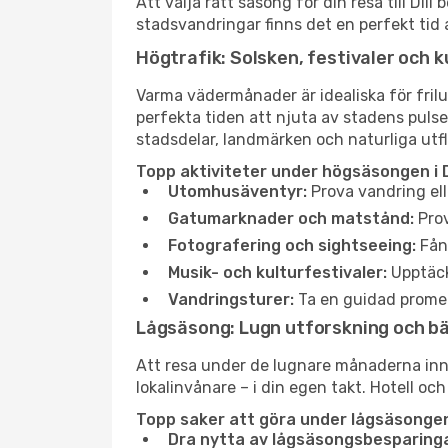
Att välja rätt säsong för din resa till Di
stadsvandringar finns det en perfekt tid 
Högtrafik: Solsken, festivaler och k
Varma vädermånader är idealiska för friluf
perfekta tiden att njuta av stadens puls
stadsdelar, landmärken och naturliga utfl
Topp aktiviteter under högsäsongen i Di
Utomhusäventyr:
Prova vandring ell
Gatumarknader och matstånd:
Prov
Fotografering och sightseeing:
Fång
Musik- och kulturfestivaler:
Upptäck
Vandringsturer:
Ta en guidad promen
Lågsäsong: Lugn utforskning och b
Att resa under de lugnare månaderna innebä
lokalinvånare – i din egen takt. Hotell och
Topp saker att göra under lågsäsongen i
Dra nytta av lågsäsongsbesparinga