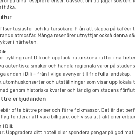
li beror på dina resepreferenser. Oavsett om du jagar solsken
att åka.
ultur
tsentusiaster och kultursökare. Från att slappa på kaféer till
erande atmosfär. Många resenärer utnyttjar också denna säs
ykter i närheten.
li:
er cykling runt Dili och upptäck natursköna rutter i närhete
a autentiska smaker och handla regionala varor på stade
a andan i Dili – från livliga avenyer till fridfulla landskap.
 utomhuskonserter och utställningar som visar upp lokala t
ad genom historiska kvarter och lär dig om stadens förflut
ättre erbjudanden
r ofta bättre priser och färre folkmassor. Det är det perfek
 flyg tenderar att vara billigare, och vissa attraktioner erbj
 Dili:
r:
Uppgradera ditt hotell eller spendera pengar på god mat m