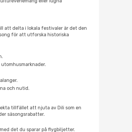
, kulturevenemang eller lugna
 att delta i lokala festivaler är det den
ong för att utforska historiska
n.
ns utomhusmarknader.
alanger.
na och nutid.
ta tillfället att njuta av Dili som en
uder säsongsrabatter.
ed det du sparar på flygbiljetter.