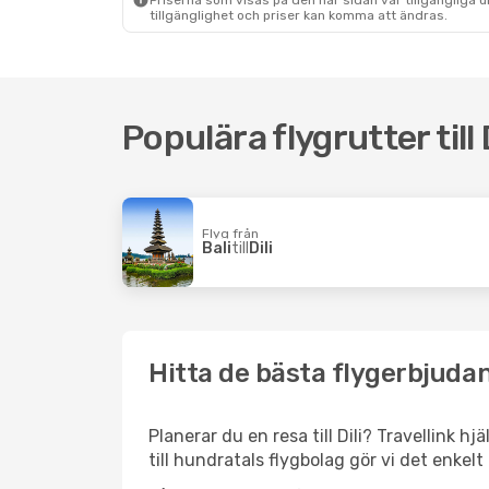
Priserna som visas på den här sidan var tillgängliga 
tillgänglighet och priser kan komma att ändras.
Populära flygrutter till D
Flyg från
Bali
till
Dili
Hitta de bästa flygerbjudand
Planerar du en resa till Dili? Travellink h
till hundratals flygbolag gör vi det enkelt