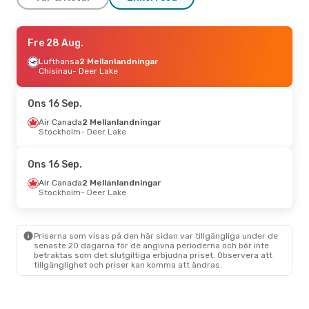
Fre 25 Sep.
Fre 28 Aug.
- Mån 28 Sep.
PAL Airlines
Lufthansa
2 Mellanlandningar
Direkt
St. John's
Chisinau
- Deer Lake
- Deer Lake
PAL Airlines
Direkt
Deer Lake
- St. John's
Ons 16 Sep.
Fre 23 Okt.
Air Canada
- Ons 28 Okt.
2 Mellanlandningar
Stockholm
- Deer Lake
Lufthansa
2 Mellanlandningar
Göteborg
- Deer Lake
Air Canada
Ons 16 Sep.
2 Mellanlandningar
Deer Lake
- Göteborg
Air Canada
2 Mellanlandningar
Stockholm
- Deer Lake
Priserna som visas på den här sidan var tillgängliga under de
senaste 20 dagarna för de angivna perioderna och bör inte
betraktas som det slutgiltiga erbjudna priset. Observera att
tillgänglighet och priser kan komma att ändras.