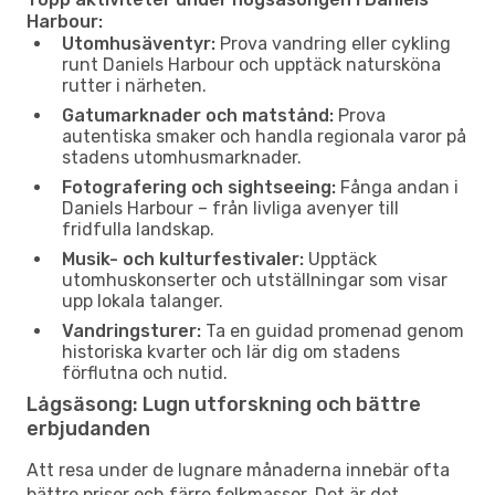
Harbour:
Utomhusäventyr:
Prova vandring eller cykling
runt Daniels Harbour och upptäck natursköna
rutter i närheten.
Gatumarknader och matstånd:
Prova
autentiska smaker och handla regionala varor på
stadens utomhusmarknader.
Fotografering och sightseeing:
Fånga andan i
Daniels Harbour – från livliga avenyer till
fridfulla landskap.
Musik- och kulturfestivaler:
Upptäck
utomhuskonserter och utställningar som visar
upp lokala talanger.
Vandringsturer:
Ta en guidad promenad genom
historiska kvarter och lär dig om stadens
förflutna och nutid.
Lågsäsong: Lugn utforskning och bättre
erbjudanden
Att resa under de lugnare månaderna innebär ofta
bättre priser och färre folkmassor. Det är det