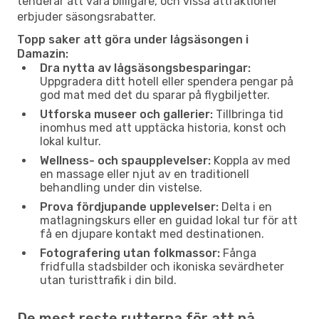
tenderar att vara billigare, och vissa attraktioner
erbjuder säsongsrabatter.
Topp saker att göra under lågsäsongen i
Damazin:
Dra nytta av lågsäsongsbesparingar:
Uppgradera ditt hotell eller spendera pengar på
god mat med det du sparar på flygbiljetter.
Utforska museer och gallerier:
Tillbringa tid
inomhus med att upptäcka historia, konst och
lokal kultur.
Wellness- och spaupplevelser:
Koppla av med
en massage eller njut av en traditionell
behandling under din vistelse.
Prova fördjupande upplevelser:
Delta i en
matlagningskurs eller en guidad lokal tur för att
få en djupare kontakt med destinationen.
Fotografering utan folkmassor:
Fånga
fridfulla stadsbilder och ikoniska sevärdheter
utan turisttrafik i din bild.
De mest reste rutterna för att nå