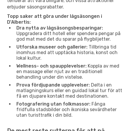
tenderar att vara billigare, och vissa attraktioner
erbjuder säsongsrabatter.
Topp saker att göra under lågsäsongen i
D'Albertis:
Dra nytta av lågsäsongsbesparingar:
Uppgradera ditt hotell eller spendera pengar på
god mat med det du sparar på flygbiljetter.
Utforska museer och gallerier:
Tillbringa tid
inomhus med att upptäcka historia, konst och
lokal kultur.
Wellness- och spaupplevelser:
Koppla av med
en massage eller njut av en traditionell
behandling under din vistelse.
Prova fördjupande upplevelser:
Delta i en
matlagningskurs eller en guidad lokal tur för att
få en djupare kontakt med destinationen.
Fotografering utan folkmassor:
Fånga
fridfulla stadsbilder och ikoniska sevärdheter
utan turisttrafik i din bild.
De mest reste rutterna för att nå