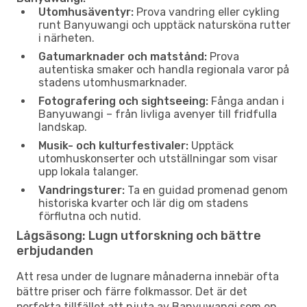
Utomhusäventyr:
Prova vandring eller cykling
runt Banyuwangi och upptäck natursköna rutter
i närheten.
Gatumarknader och matstånd:
Prova
autentiska smaker och handla regionala varor på
stadens utomhusmarknader.
Fotografering och sightseeing:
Fånga andan i
Banyuwangi – från livliga avenyer till fridfulla
landskap.
Musik- och kulturfestivaler:
Upptäck
utomhuskonserter och utställningar som visar
upp lokala talanger.
Vandringsturer:
Ta en guidad promenad genom
historiska kvarter och lär dig om stadens
förflutna och nutid.
Lågsäsong: Lugn utforskning och bättre
erbjudanden
Att resa under de lugnare månaderna innebär ofta
bättre priser och färre folkmassor. Det är det
perfekta tillfället att njuta av Banyuwangi som en