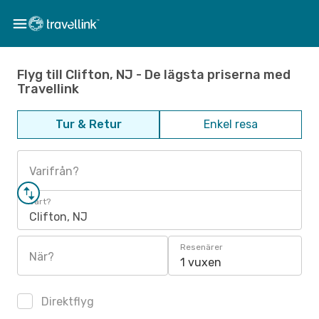
Flyg till Clifton, NJ - De lägsta priserna med
Travellink
Tur & Retur
Enkel resa
Varifrån?
Vart?
Clifton, NJ
Resenärer
När?
1 vuxen
Direktflyg