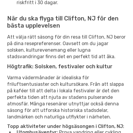
riskfritt i 30 dagar.
När du ska flyga till Clifton, NJ för den
bästa upplevelsen
Att välja rätt säsong för din resa till Clifton, NJ beror
på dina resepreferenser. Oavsett om du jagar
solsken, kulturevenemang eller lugna
stadsvandringar finns det en perfekt tid att åka.
Högtrafik: Solsken, festivaler och kultur
Varma vädermånader är idealiska för
friluftsentusiaster och kultursökare. Från att slappa
på kaféer till att delta i lokala festivaler är det den
perfekta tiden att njuta av stadens pulserande
atmosfär. Många resenärer utnyttjar också denna
säsong för att utforska historiska stadsdelar,
landmärken och naturliga utflykter i närheten.
Topp aktiviteter under högsäsongen i Clifton, NJ:
Utomhusäventyr:
Prova vandring eller cykling