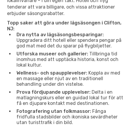
lokalinvånare – i din egen takt. Hotell och flyg
tenderar att vara billigare, och vissa attraktioner
erbjuder säsongsrabatter.
Topp saker att göra under lågsäsongen i Clifton,
NJ:
Dra nytta av lågsäsongsbesparingar:
Uppgradera ditt hotell eller spendera pengar på
god mat med det du sparar på flygbiljetter.
Utforska museer och gallerier:
Tillbringa tid
inomhus med att upptäcka historia, konst och
lokal kultur.
Wellness- och spaupplevelser:
Koppla av med
en massage eller njut av en traditionell
behandling under din vistelse.
Prova fördjupande upplevelser:
Delta i en
matlagningskurs eller en guidad lokal tur för att
få en djupare kontakt med destinationen.
Fotografering utan folkmassor:
Fånga
fridfulla stadsbilder och ikoniska sevärdheter
utan turisttrafik i din bild.