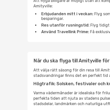
Att flyga billigare är möjligt utan att kom
Amityville:
Erbjudanden mitt i veckan:
Flyg som
besparingar.
Res utanför rusningstid:
Flyg tidigt
Använd Travellink Prime:
Få exklusiv
När du ska flyga till Amityville f
Att välja rätt säsong för din resa till Am
stadsvandringar finns det en perfekt tid 
Högtrafik: Solsken, festivaler och k
Varma vädermånader är idealiska för friluf
perfekta tiden att njuta av stadens puls
stadsdelar, landmärken och naturliga utfl