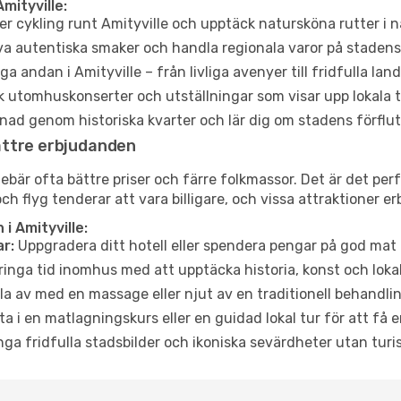
mityville:
er cykling runt Amityville och upptäck natursköna rutter i 
a autentiska smaker och handla regionala varor på stade
a andan i Amityville – från livliga avenyer till fridfulla lan
 utomhuskonserter och utställningar som visar upp lokala t
ad genom historiska kvarter och lär dig om stadens förflut
ättre erbjudanden
är ofta bättre priser och färre folkmassor. Det är det perfek
och flyg tenderar att vara billigare, och vissa attraktioner 
i Amityville:
r:
Uppgradera ditt hotell eller spendera pengar på god mat m
ringa tid inomhus med att upptäcka historia, konst och lokal
a av med en massage eller njut av en traditionell behandlin
ta i en matlagningskurs eller en guidad lokal tur för att få
ga fridfulla stadsbilder och ikoniska sevärdheter utan turistt