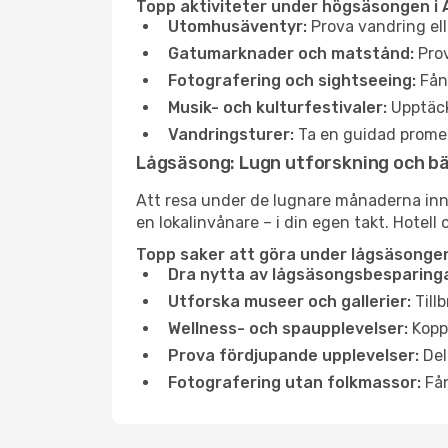
Topp aktiviteter under högsäsongen i A
Utomhusäventyr:
Prova vandring ell
Gatumarknader och matstånd:
Prov
Fotografering och sightseeing:
Fång
Musik- och kulturfestivaler:
Upptäck
Vandringsturer:
Ta en guidad promen
Lågsäsong: Lugn utforskning och b
Att resa under de lugnare månaderna inneb
en lokalinvånare – i din egen takt. Hotell 
Topp saker att göra under lågsäsongen 
Dra nytta av lågsäsongsbesparinga
Utforska museer och gallerier:
Tillb
Wellness- och spaupplevelser:
Koppl
Prova fördjupande upplevelser:
Del
Fotografering utan folkmassor:
Fån