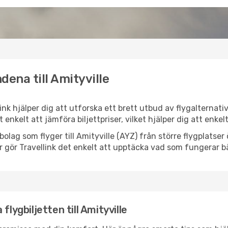
dena till Amityville
llink hjälper dig att utforska ett brett utbud av flygalternat
et enkelt att jämföra biljettpriser, vilket hjälper dig att enke
ygbolag som flyger till Amityville (AYZ) från större flygplats
r gör Travellink det enkelt att upptäcka vad som fungerar bä
flygbiljetten till Amityville