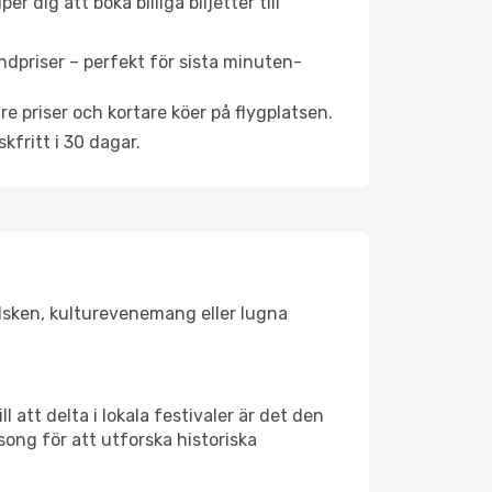
 dig att boka billiga biljetter till
ndpriser – perfekt för sista minuten-
re priser och kortare köer på flygplatsen.
fritt i 30 dagar.
solsken, kulturevenemang eller lugna
 att delta i lokala festivaler är det den
ong för att utforska historiska