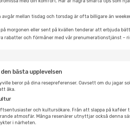
promissa med din komfort. Här är några smarta tips som hjälper
 avgår mellan tisdag och torsdag är ofta billigare än weeke
 på morgonen eller sent på kvällen tenderar att erbjuda bätt
a rabatter och förmåner med vår prenumerationstjänst – risk
ör den bästa upplevelsen
ityville beror på dina resepreferenser. Oavsett om du jagar 
att åka.
ultur
tsentusiaster och kultursökare. Från att slappa på kaféer till
erande atmosfär. Många resenärer utnyttjar också denna säs
ykter i närheten.