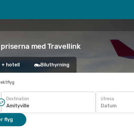
a priserna med Travellink
 + hotell
Biluthyrning
rektflyg
Destination
Utresa
Datum
r flyg