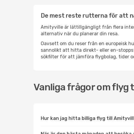
De mest reste rutterna för att n
Amityville är lättillgängligt från flera in
alternativ när du planerar din resa.
Oavsett om du reser från en europeisk hu
sannolikt att hitta direkt- eller en-sto
sökfilter för att jämföra flygbolag, tider 
Vanliga frågor om flyg ti
Hur kan jag hitta billiga flyg till Amityvi
När är den bästa månaden att besöka A