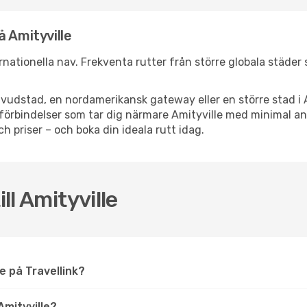
å Amityville
ternationella nav. Frekventa rutter från större globala städer
vudstad, en nordamerikansk gateway eller en större stad i 
ppsförbindelser som tar dig närmare Amityville med minimal 
och priser – och boka din ideala rutt idag.
ll Amityville
lle på Travellink?
mityville?