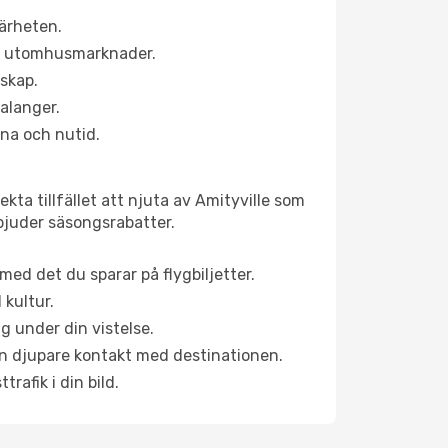
närheten.
ns utomhusmarknader.
dskap.
alanger.
na och nutid.
ta tillfället att njuta av Amityville som
erbjuder säsongsrabatter.
ed det du sparar på flygbiljetter.
 kultur.
g under din vistelse.
 en djupare kontakt med destinationen.
rafik i din bild.