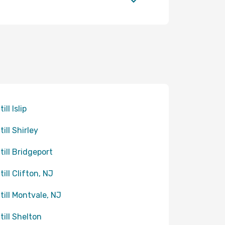
till Islip
till Shirley
 till Bridgeport
till Clifton, NJ
 till Montvale, NJ
 till Shelton