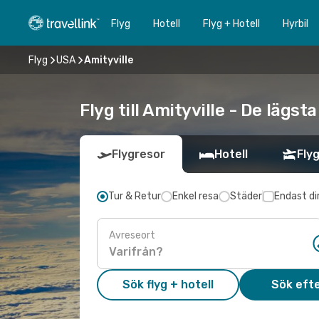
Flyg
Hotell
Flyg + Hotell
Hyrbil
Flyg
USA
Amityville
Flyg till Amityville - De lägst
Flygresor
Hotell
Flyg
Tur & Retur
Enkel resa
Städer
Endast di
Avreseort
Sök flyg + hotell
Sök efte