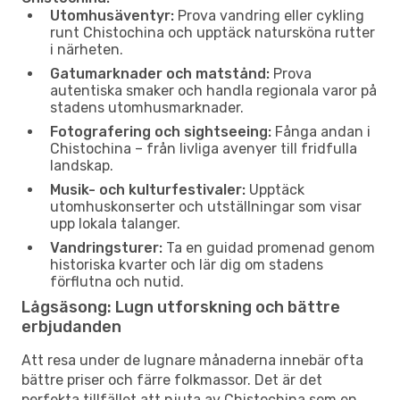
Utomhusäventyr:
Prova vandring eller cykling
runt Chistochina och upptäck natursköna rutter
i närheten.
Gatumarknader och matstånd:
Prova
autentiska smaker och handla regionala varor på
stadens utomhusmarknader.
Fotografering och sightseeing:
Fånga andan i
Chistochina – från livliga avenyer till fridfulla
landskap.
Musik- och kulturfestivaler:
Upptäck
utomhuskonserter och utställningar som visar
upp lokala talanger.
Vandringsturer:
Ta en guidad promenad genom
historiska kvarter och lär dig om stadens
förflutna och nutid.
Lågsäsong: Lugn utforskning och bättre
erbjudanden
Att resa under de lugnare månaderna innebär ofta
bättre priser och färre folkmassor. Det är det
perfekta tillfället att njuta av Chistochina som en