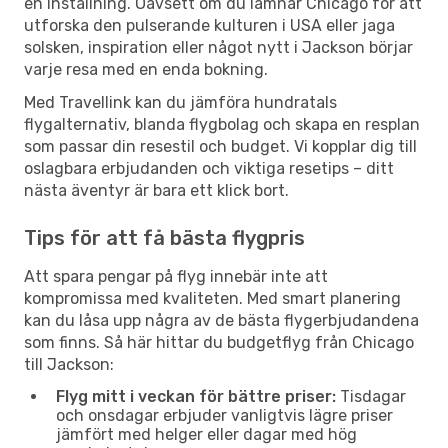
en inställning. Oavsett om du lämnar Chicago för att
utforska den pulserande kulturen i USA eller jaga
solsken, inspiration eller något nytt i Jackson börjar
varje resa med en enda bokning.
Med Travellink kan du jämföra hundratals
flygalternativ, blanda flygbolag och skapa en resplan
som passar din resestil och budget. Vi kopplar dig till
oslagbara erbjudanden och viktiga resetips – ditt
nästa äventyr är bara ett klick bort.
Tips för att få bästa flygpris
Att spara pengar på flyg innebär inte att
kompromissa med kvaliteten. Med smart planering
kan du låsa upp några av de bästa flygerbjudandena
som finns. Så här hittar du budgetflyg från Chicago
till Jackson:
Flyg mitt i veckan för bättre priser:
Tisdagar
och onsdagar erbjuder vanligtvis lägre priser
jämfört med helger eller dagar med hög