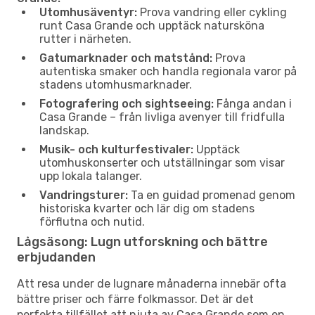
Utomhusäventyr:
Prova vandring eller cykling
runt Casa Grande och upptäck natursköna
rutter i närheten.
Gatumarknader och matstånd:
Prova
autentiska smaker och handla regionala varor på
stadens utomhusmarknader.
Fotografering och sightseeing:
Fånga andan i
Casa Grande – från livliga avenyer till fridfulla
landskap.
Musik- och kulturfestivaler:
Upptäck
utomhuskonserter och utställningar som visar
upp lokala talanger.
Vandringsturer:
Ta en guidad promenad genom
historiska kvarter och lär dig om stadens
förflutna och nutid.
Lågsäsong: Lugn utforskning och bättre
erbjudanden
Att resa under de lugnare månaderna innebär ofta
bättre priser och färre folkmassor. Det är det
perfekta tillfället att njuta av Casa Grande som en