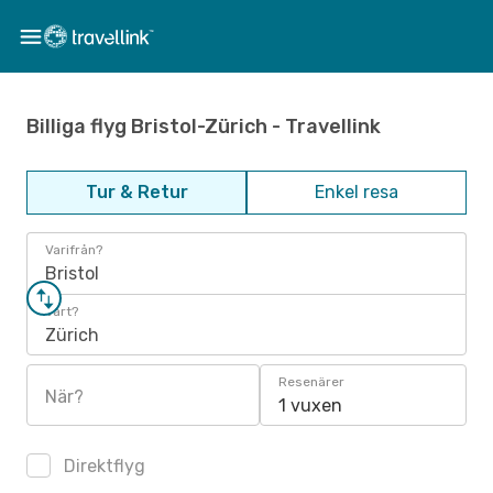
Billiga flyg Bristol-Zürich - Travellink
Tur & Retur
Enkel resa
Varifrån?
Bristol
Vart?
Zürich
Resenärer
När?
1 vuxen
Direktflyg