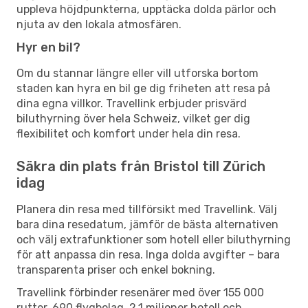
uppleva höjdpunkterna, upptäcka dolda pärlor och
njuta av den lokala atmosfären.
Hyr en bil?
Om du stannar längre eller vill utforska bortom
staden kan hyra en bil ge dig friheten att resa på
dina egna villkor. Travellink erbjuder prisvärd
biluthyrning över hela Schweiz, vilket ger dig
flexibilitet och komfort under hela din resa.
Säkra din plats från Bristol till Zürich
idag
Planera din resa med tillförsikt med Travellink. Välj
bara dina resedatum, jämför de bästa alternativen
och välj extrafunktioner som hotell eller biluthyrning
för att anpassa din resa. Inga dolda avgifter – bara
transparenta priser och enkel bokning.
Travellink förbinder resenärer med över 155 000
rutter, 690 flygbolag, 2,1 miljoner hotell och