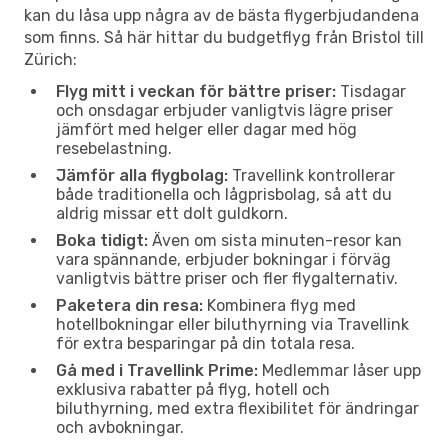
kan du låsa upp några av de bästa flygerbjudandena
som finns. Så här hittar du budgetflyg från Bristol till
Zürich:
Flyg mitt i veckan för bättre priser:
Tisdagar
och onsdagar erbjuder vanligtvis lägre priser
jämfört med helger eller dagar med hög
resebelastning.
Jämför alla flygbolag:
Travellink kontrollerar
både traditionella och lågprisbolag, så att du
aldrig missar ett dolt guldkorn.
Boka tidigt:
Även om sista minuten-resor kan
vara spännande, erbjuder bokningar i förväg
vanligtvis bättre priser och fler flygalternativ.
Paketera din resa:
Kombinera flyg med
hotellbokningar eller biluthyrning via Travellink
för extra besparingar på din totala resa.
Gå med i Travellink Prime:
Medlemmar låser upp
exklusiva rabatter på flyg, hotell och
biluthyrning, med extra flexibilitet för ändringar
och avbokningar.